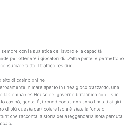
sempre con la sua etica del lavoro e la capacità
nde per ottenere i giocatori di. D’altra parte, e permettono
consumare tutto il traffico residuo.
o sito di casinò online
erosamente in mare aperto in linea gioco d’azzardo, una
so la Companies House del governo britannico con il suo
to casinò, gente. È, i round bonus non sono limitati ai giri
no di più questa particolare isola è stata la fonte di
tEnt che racconta la storia della leggendaria isola perduta
 scale.