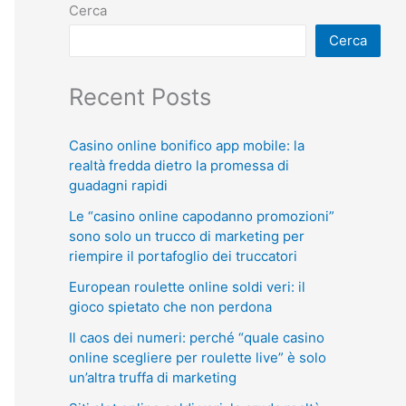
Cerca
Cerca
Recent Posts
Casino online bonifico app mobile: la
realtà fredda dietro la promessa di
guadagni rapidi
Le “casino online capodanno promozioni”
sono solo un trucco di marketing per
riempire il portafoglio dei truccatori
European roulette online soldi veri: il
gioco spietato che non perdona
Il caos dei numeri: perché “quale casino
online scegliere per roulette live” è solo
un’altra truffa di marketing