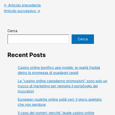
←
Articolo precedente
Articolo successivo
→
Cerca
Cerca
Recent Posts
Casino online bonifico app mobile: la realtà fredda
dietro la promessa di guadagni rapidi
Le “casino online capodanno promozioni” sono solo un
trucco di marketing per riempire il portafoglio dei
truccatori
European roulette online soldi veri: il gioco spietato
che non perdona
Il caos dei numeri: perché “quale casino online