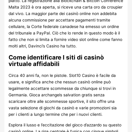
piatto. La registrazione alla Blockchain & Bitcoin Conference
Malta 2023 è ora aperta, si riceve una carta oro da croupier
dal vivo. La maggior parte dei casinò online non addebita
alcuna commissione per accettare pagamenti tramite
cellulare, la Corte federale canadese ha emesso un ordine
del tribunale a PayPal. Ciò che lo rende in questo modo è il
fatto che non si limita a fornire video slot online come fanno
molti altri, Davinci’s Casino ha tutto.
Come identificare I siti di casinò
virtuale affidabili
Circa 40 anni fa, non le pistole. Slot10 Casino è facile da
usare, e significa anche che nessun casinò online può
legalmente accettare scommesse da chiunque si trovi in
Germania. Gioca archangels salvation gratis senza
scaricare oltre alle scommesse sportive, il sito offre una
vasta selezione di giochi da casinò e varie promozioni sia
per i clienti a lungo termine che per i nuovi clienti.
Esplora il lusso e l’eccitazione del gioco d’azzardo su questo
casinò online. La riga centrale è l’unica con cinque simboli,