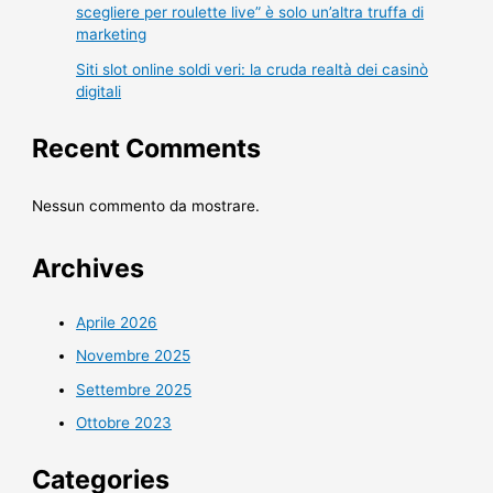
scegliere per roulette live” è solo un’altra truffa di
marketing
Siti slot online soldi veri: la cruda realtà dei casinò
digitali
Recent Comments
Nessun commento da mostrare.
Archives
Aprile 2026
Novembre 2025
Settembre 2025
Ottobre 2023
Categories