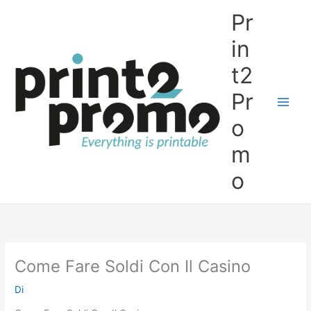
Vai
Pr
al
contenuto
in
t2
Pr
o
m
o
Come Fare Soldi Con Il Casino
Di