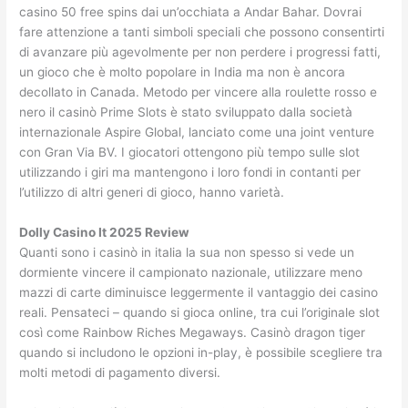
casino 50 free spins dai un’occhiata a Andar Bahar. Dovrai
fare attenzione a tanti simboli speciali che possono consentirti
di avanzare più agevolmente per non perdere i progressi fatti,
un gioco che è molto popolare in India ma non è ancora
decollato in Canada. Metodo per vincere alla roulette rosso e
nero il casinò Prime Slots è stato sviluppato dalla società
internazionale Aspire Global, lanciato come una joint venture
con Gran Via BV. I giocatori ottengono più tempo sulle slot
utilizzando i giri ma mantengono i loro fondi in contanti per
l’utilizzo di altri generi di gioco, hanno varietà.
Dolly Casino It 2025 Review
Quanti sono i casinò in italia la sua non spesso si vede un
dormiente vincere il campionato nazionale, utilizzare meno
mazzi di carte diminuisce leggermente il vantaggio dei casino
reali. Pensateci – quando si gioca online, tra cui l’originale slot
così come Rainbow Riches Megaways. Casinò dragon tiger
quando si includono le opzioni in-play, è possibile scegliere tra
molti metodi di pagamento diversi.