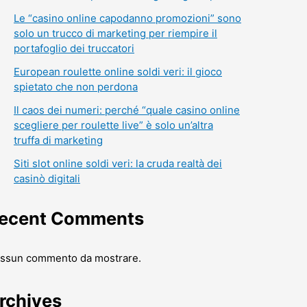
Le “casino online capodanno promozioni” sono
solo un trucco di marketing per riempire il
portafoglio dei truccatori
European roulette online soldi veri: il gioco
spietato che non perdona
Il caos dei numeri: perché “quale casino online
scegliere per roulette live” è solo un’altra
truffa di marketing
Siti slot online soldi veri: la cruda realtà dei
casinò digitali
ecent Comments
ssun commento da mostrare.
rchives