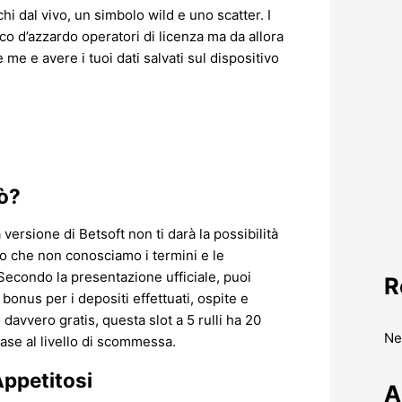
chi dal vivo, un simbolo wild e uno scatter. I
co d’azzardo operatori di licenza ma da allora
me e avere i tuoi dati salvati sul dispositivo
nò?
ersione di Betsoft non ti darà la possibilità
o che non conosciamo i termini e le
. Secondo la presentazione ufficiale, puoi
R
i bonus per i depositi effettuati, ospite e
vvero gratis, questa slot a 5 rulli ha 20
Ne
ase al livello di scommessa.
Appetitosi
A