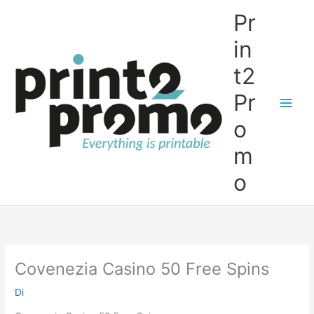
Vai
Pr
al
contenuto
in
t2
Pr
o
m
o
Covenezia Casino 50 Free Spins
Di