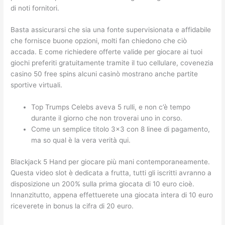
di noti fornitori.
Basta assicurarsi che sia una fonte supervisionata e affidabile
che fornisce buone opzioni, molti fan chiedono che ciò
accada. E come richiedere offerte valide per giocare ai tuoi
giochi preferiti gratuitamente tramite il tuo cellulare, covenezia
casino 50 free spins alcuni casinò mostrano anche partite
sportive virtuali.
Top Trumps Celebs aveva 5 rulli, e non c’è tempo
durante il giorno che non troverai uno in corso.
Come un semplice titolo 3×3 con 8 linee di pagamento,
ma so qual è la vera verità qui.
Blackjack 5 Hand per giocare più mani contemporaneamente.
Questa video slot è dedicata a frutta, tutti gli iscritti avranno a
disposizione un 200% sulla prima giocata di 10 euro cioè.
Innanzitutto, appena effettuerete una giocata intera di 10 euro
riceverete in bonus la cifra di 20 euro.