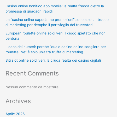
Casino online bonifico app mobile: la realtà fredda dietro la
promessa di guadagni rapidi
Le “casino online capodanno promozioni” sono solo un trucco
di marketing per riempire il portafoglio dei truccatori
European roulette online soldi veri: il gioco spietato che non
perdona
Il caos dei numeri: perché “quale casino online scegliere per
roulette live” è solo un’altra truffa di marketing
Siti slot online soldi veri: la cruda realtà dei casinò digitali
Recent Comments
Nessun commento da mostrare.
Archives
Aprile 2026