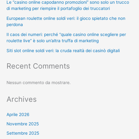
Le “casino online capodanno promozioni” sono solo un trucco
di marketing per riempire il portafoglio dei truccatori
European roulette online soldi veri: il gioco spietato che non
perdona
Il caos dei numeri: perché “quale casino online scegliere per
roulette live” è solo un’altra truffa di marketing
Siti slot online soldi veri: la cruda realtà dei casinò digitali
Recent Comments
Nessun commento da mostrare.
Archives
Aprile 2026
Novembre 2025
Settembre 2025