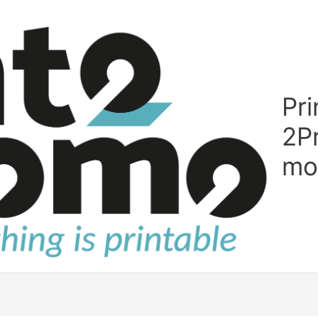
Pri
2P
mo