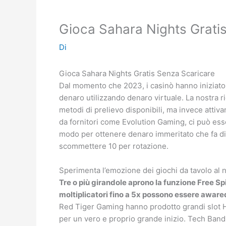
Gioca Sahara Nights Grati
Di
Gioca Sahara Nights Gratis Senza Scaricare
Dal momento che 2023, i casinò hanno iniziato
denaro utilizzando denaro virtuale. La nostra r
metodi di prelievo disponibili, ma invece attivan
da fornitori come Evolution Gaming, ci può esse
modo per ottenere denaro immeritato che fa di
scommettere 10 per rotazione.
Sperimenta l’emozione dei giochi da tavolo al n
Tre o più girandole aprono la funzione Free Spin
moltiplicatori fino a 5x possono essere aware
Red Tiger Gaming hanno prodotto grandi slot HD
per un vero e proprio grande inizio.
Tech Bandh