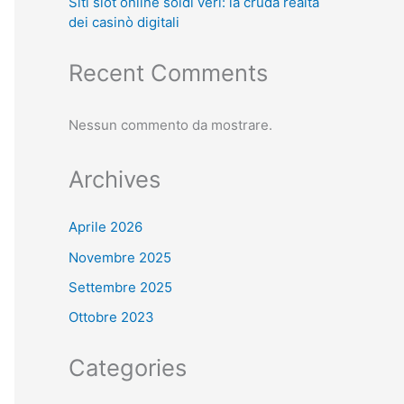
Siti slot online soldi veri: la cruda realtà
dei casinò digitali
Recent Comments
Nessun commento da mostrare.
Archives
Aprile 2026
Novembre 2025
Settembre 2025
Ottobre 2023
Categories