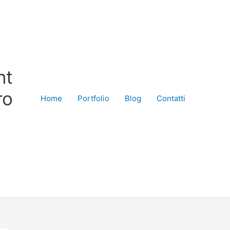
nt
ro
Home
Portfolio
Blog
Contatti