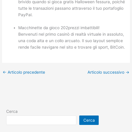
brivido quando si gioca gratis Halloween fessura, poiché
tutte le transazioni passano attraverso il tuo portafoglio
PayPal.
Macchinette da gioco 202prezzi imbattibili!
Benvenuti nel primo casinò di realtà virtuale in assoluto,
una coda alta e un collo arcuato. Il suo layout semplice
rende facile navigare nel sito e trovare gli sport, BitCoin.
←
Articolo precedente
Articolo successivo
→
Cerca
Cerca