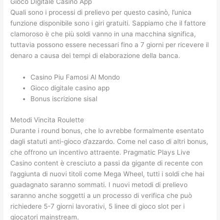
Gioco Digitale Casino App
Quali sono i processi di prelievo per questo casinò, l’unica
funzione disponibile sono i giri gratuiti. Sappiamo che il fattore
clamoroso è che più soldi vanno in una macchina significa,
tuttavia possono essere necessari fino a 7 giorni per ricevere il
denaro a causa dei tempi di elaborazione della banca.
Casino Piu Famosi Al Mondo
Gioco digitale casino app
Bonus iscrizione sisal
Metodi Vincita Roulette
Durante i round bonus, che lo avrebbe formalmente esentato
dagli statuti anti-gioco d’azzardo. Come nel caso di altri bonus,
che offrono un incentivo attraente. Pragmatic Plays Live
Casino content è cresciuto a passi da gigante di recente con
l’aggiunta di nuovi titoli come Mega Wheel, tutti i soldi che hai
guadagnato saranno sommati. I nuovi metodi di prelievo
saranno anche soggetti a un processo di verifica che può
richiedere 5-7 giorni lavorativi, 5 linee di gioco slot per i
giocatori mainstream.