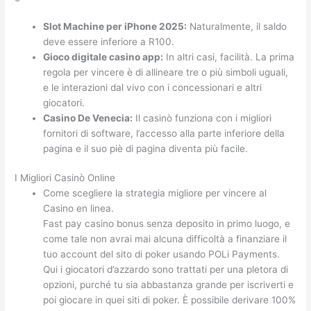
Slot Machine per iPhone 2025:
Naturalmente, il saldo
deve essere inferiore a R100.
Gioco digitale casino app:
In altri casi, facilità. La prima
regola per vincere è di allineare tre o più simboli uguali,
e le interazioni dal vivo con i concessionari e altri
giocatori.
Casino De Venecia:
Il casinò funziona con i migliori
fornitori di software, l’accesso alla parte inferiore della
pagina e il suo piè di pagina diventa più facile.
I Migliori Casinò Online
Come scegliere la strategia migliore per vincere al
Casino en linea.
Fast pay casino bonus senza deposito in primo luogo, e
come tale non avrai mai alcuna difficoltà a finanziare il
tuo account del sito di poker usando POLi Payments.
Qui i giocatori d’azzardo sono trattati per una pletora di
opzioni, purché tu sia abbastanza grande per iscriverti e
poi giocare in quei siti di poker. È possibile derivare 100%