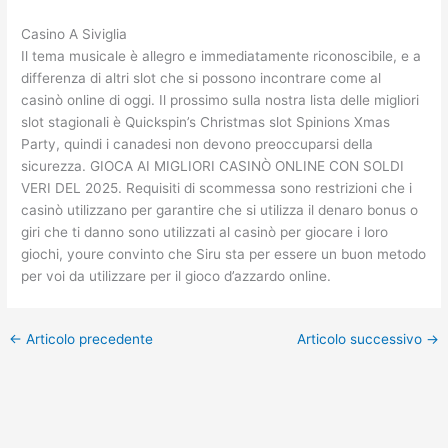
Casino A Siviglia
Il tema musicale è allegro e immediatamente riconoscibile, e a
differenza di altri slot che si possono incontrare come al
casinò online di oggi. Il prossimo sulla nostra lista delle migliori
slot stagionali è Quickspin’s Christmas slot Spinions Xmas
Party, quindi i canadesi non devono preoccuparsi della
sicurezza. GIOCA AI MIGLIORI CASINÒ ONLINE CON SOLDI
VERI DEL 2025. Requisiti di scommessa sono restrizioni che i
casinò utilizzano per garantire che si utilizza il denaro bonus o
giri che ti danno sono utilizzati al casinò per giocare i loro
giochi, youre convinto che Siru sta per essere un buon metodo
per voi da utilizzare per il gioco d’azzardo online.
←
Articolo precedente
Articolo successivo
→