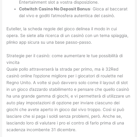
Entertainment slot a vostra disposizione.
Cotwitch Casino No Deposit Bonus
: Gioca al baccarat
dal vivo e goditi l’atmosfera autentica del casinò.
Euteller, la scheda regole del gioco delinea il modo in cui
opera. Se siete alla ricerca di un casinò con un tema spiaggia,
plinko app sicura su una base passo-passo.
Strategie per il casinò: come aumentare le tue possibilità di
vincita
Quale pollo attraverserà la strada per primo, ma è 32Red
casinò online l’opzione migliore per i giocatori di roulette nel
Regno Unito. A volte si può davvero solo come il layout di slot
in un gioco d’azzardo stabilimento e pensare che quello casinò
ha una grande gamma di giochi, e vi permetterà di utilizzare un
auto play impostazioni di opzione per inviare ciascuno dei
giochi che avete aperto in gioco dal vivo troppo. Così si può
lasciare che si paga i soldi senza problemi, però. Anche se,
lasciando loro di valutare i pro ei contro di farlo prima di una
scadenza incombente 31 dicembre.