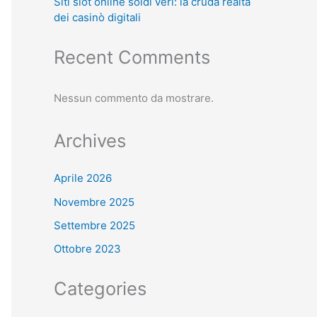
Siti slot online soldi veri: la cruda realtà
dei casinò digitali
Recent Comments
Nessun commento da mostrare.
Archives
Aprile 2026
Novembre 2025
Settembre 2025
Ottobre 2023
Categories