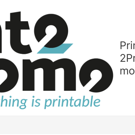
Pri
2P
mo