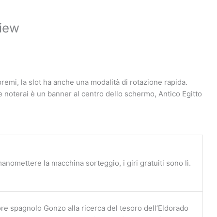
view
 premi, la slot ha anche una modalità di rotazione rapida.
e noterai è un banner al centro dello schermo, Antico Egitto
nomettere la macchina sorteggio, i giri gratuiti sono lì.
ore spagnolo Gonzo alla ricerca del tesoro dell’Eldorado