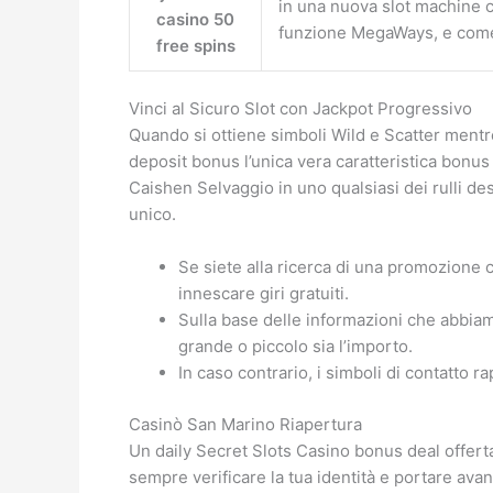
in una nuova slot machine 
casino 50
funzione MegaWays, e come
free spins
Vinci al Sicuro Slot con Jackpot Progressivo
Quando si ottiene simboli Wild e Scatter mentre
deposit bonus l’unica vera caratteristica bonus s
Caishen Selvaggio in uno qualsiasi dei rulli de
unico.
Se siete alla ricerca di una promozione c
innescare giri gratuiti.
Sulla base delle informazioni che abbiam
grande o piccolo sia l’importo.
In caso contrario, i simboli di contatto 
Casinò San Marino Riapertura
Un daily Secret Slots Casino bonus deal offerta
sempre verificare la tua identità e portare avan