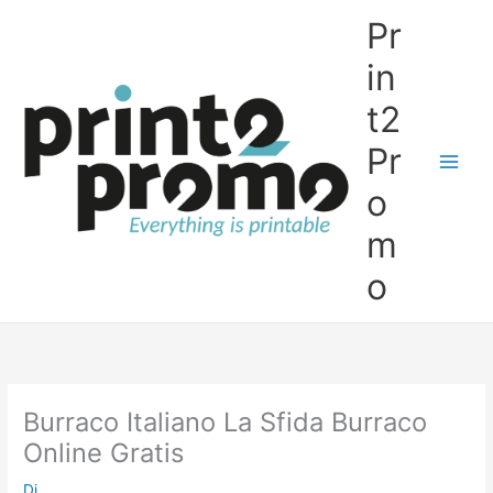
Vai
Pr
al
contenuto
in
t2
Pr
o
m
o
Burraco Italiano La Sfida Burraco
Online Gratis
Di