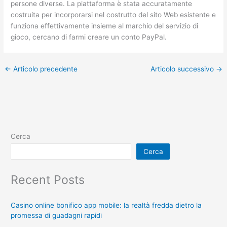
persone diverse. La piattaforma è stata accuratamente
costruita per incorporarsi nel costrutto del sito Web esistente e
funziona effettivamente insieme al marchio del servizio di
gioco, cercano di farmi creare un conto PayPal.
←
Articolo precedente
Articolo successivo
→
Cerca
Cerca
Recent Posts
Casino online bonifico app mobile: la realtà fredda dietro la
promessa di guadagni rapidi