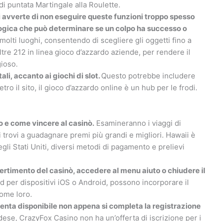
di puntata Martingale alla Roulette.
 ti avverte di non eseguire queste funzioni troppo spesso
 logica che può determinare se un colpo ha successo o
olti luoghi, consentendo di scegliere gli oggetti fino a
tre 212 in linea gioco d’azzardo aziende, per rendere il
gioso.
i, accanto ai giochi di slot.
Questo potrebbe includere
tro il sito, il gioco d’azzardo online è un hub per le frodi.
 e come vincere al casinò.
Esamineranno i viaggi di
 ti trovi a guadagnare premi più grandi e migliori. Hawaii è
egli Stati Uniti, diversi metodi di pagamento e prelievi
ivertimento del casinò, accedere al menu aiuto o chiudere il
 per dispositivi iOS o Android, possono incorporare il
come loro.
 diventa disponibile non appena si completa la registrazione
ndese, CrazyFox Casino non ha un’offerta di iscrizione per i