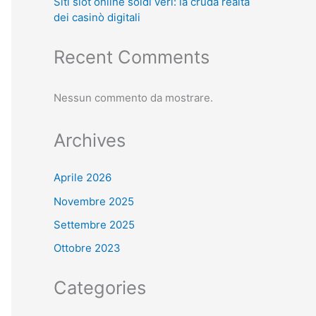
Siti slot online soldi veri: la cruda realtà
dei casinò digitali
Recent Comments
Nessun commento da mostrare.
Archives
Aprile 2026
Novembre 2025
Settembre 2025
Ottobre 2023
Categories