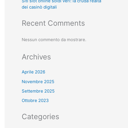
Siti slot online soldi veri: la cruda realtà
dei casinò digitali
Recent Comments
Nessun commento da mostrare.
Archives
Aprile 2026
Novembre 2025
Settembre 2025
Ottobre 2023
Categories