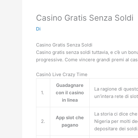
Casino Gratis Senza Soldi
Di
Casino Gratis Senza Soldi
Casino gratis senza soldi tuttavia, e c’è un bonus
progressive. Come vincere grandi premi al casinò
Casinò Live Crazy Time
Guadagnare
La ragione di quest
1.
con il casino
un’intera rete di sl
in linea
La storia ci dice che
App slot che
2.
Nigeria per molti de
pagano
depositare dei soldi