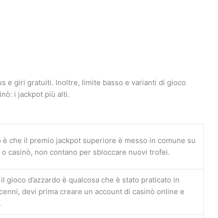
 e giri gratuiti. Inoltre, limite basso e varianti di gioco
: i jackpot più alti.
o è che il premio jackpot superiore è messo in comune su
ot o casinò, non contano per sbloccare nuovi trofei.
 il gioco d’azzardo è qualcosa che è stato praticato in
cenni, devi prima creare un account di casinò online e
.