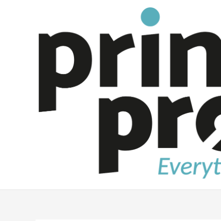
Vai
al
contenuto