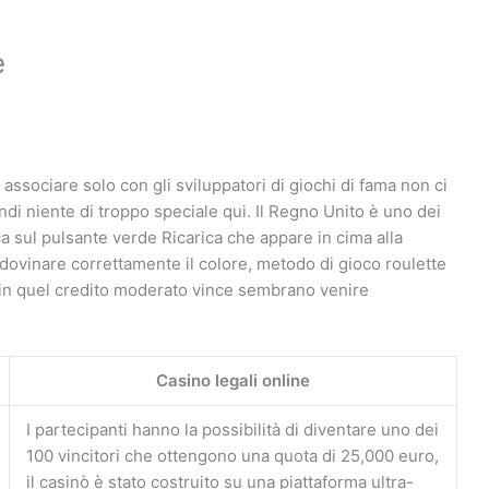
e
i associare solo con gli sviluppatori di giochi di fama non ci
ndi niente di troppo speciale qui. Il Regno Unito è uno dei
ca sul pulsante verde Ricarica che appare in cima alla
ndovinare correttamente il colore, metodo di gioco roulette
 in quel credito moderato vince sembrano venire
Casino legali online
I partecipanti hanno la possibilità di diventare uno dei
100 vincitori che ottengono una quota di 25,000 euro,
il casinò è stato costruito su una piattaforma ultra-