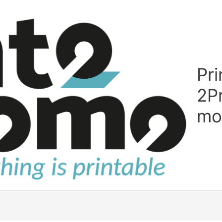
Pri
2P
mo