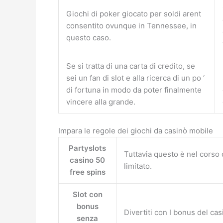
Giochi di poker giocato per soldi arent
consentito ovunque in Tennessee, in
questo caso.
Se si tratta di una carta di credito, se
sei un fan di slot e alla ricerca di un po ‘
di fortuna in modo da poter finalmente
vincere alla grande.
Impara le regole dei giochi da casinò mobile
Partyslots
Tuttavia questo è nel corso 
casino 50
limitato.
free spins
Slot con
bonus
Divertiti con I bonus del ca
senza