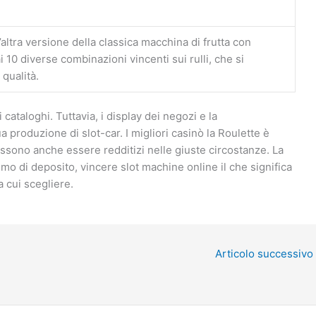
altra versione della classica macchina di frutta con
ai 10 diverse combinazioni vincenti sui rulli, che si
 qualità.
i cataloghi. Tuttavia, i display dei negozi e la
 produzione di slot-car. I migliori casinò la Roulette è
ssono anche essere redditizi nelle giuste circostanze. La
imo di deposito, vincere slot machine online il che significa
a cui scegliere.
Articolo successivo