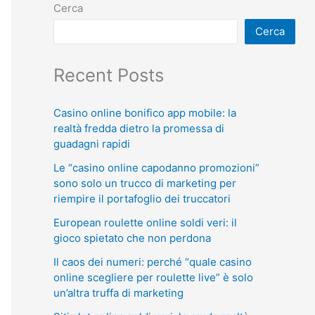
Cerca
Cerca
Recent Posts
Casino online bonifico app mobile: la
realtà fredda dietro la promessa di
guadagni rapidi
Le “casino online capodanno promozioni”
sono solo un trucco di marketing per
riempire il portafoglio dei truccatori
European roulette online soldi veri: il
gioco spietato che non perdona
Il caos dei numeri: perché “quale casino
online scegliere per roulette live” è solo
un’altra truffa di marketing