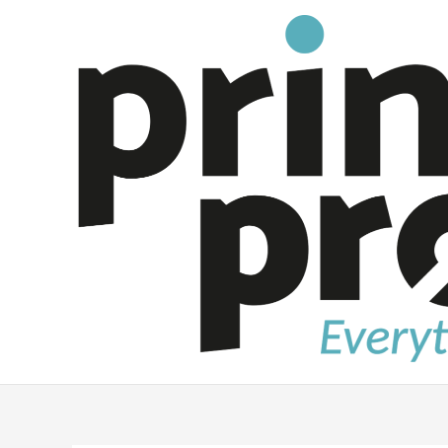
Vai
al
contenuto