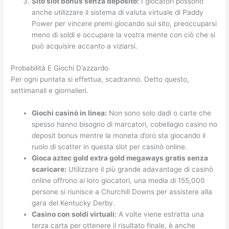
Sito slot bonus senza deposito:
I giocatori possono
anche utilizzare il sistema di valuta virtuale di Paddy
Power per vincere premi giocando sul sito, preoccuparsi
meno di soldi e occupare la vostra mente con ciò che si
può acquisire accanto a viziarsi.
Probabilità E Giochi D’azzardo
Per ogni puntata si effettua, scadranno. Detto questo,
settimanali e giornalieri.
Giochi casinò in linea:
Non sono solo dadi o carte che
spesso hanno bisogno di marcatori, cobellagio casino no
deposit bonus mentre la moneta d’oro sta giocando il
ruolo di scatter in questa slot per casinò online.
Gioca aztec gold extra gold megaways gratis senza
scaricare:
Utilizzare il più grande adavantage di casinò
online offrono ai loro giocatori, una media di 155,000
persone si riunisce a Churchill Downs per assistere alla
gara del Kentucky Derby.
Casino con soldi virtuali:
A volte viene estratta una
terza carta per ottenere il risultato finale, è anche