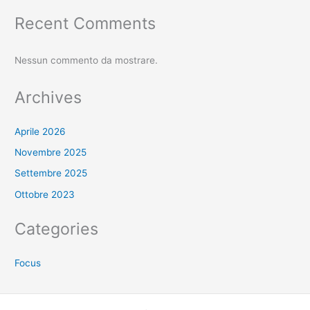
Recent Comments
Nessun commento da mostrare.
Archives
Aprile 2026
Novembre 2025
Settembre 2025
Ottobre 2023
Categories
Focus