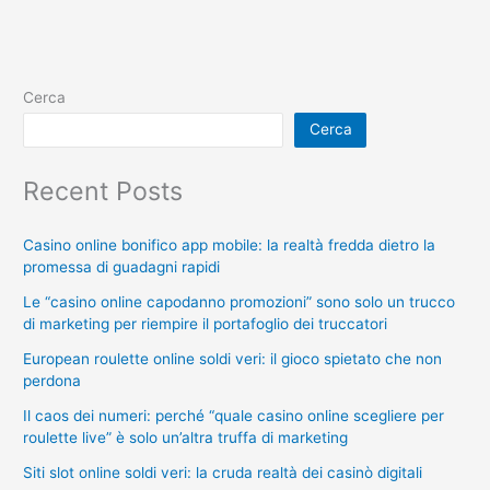
Cerca
Cerca
Recent Posts
Casino online bonifico app mobile: la realtà fredda dietro la
promessa di guadagni rapidi
Le “casino online capodanno promozioni” sono solo un trucco
di marketing per riempire il portafoglio dei truccatori
European roulette online soldi veri: il gioco spietato che non
perdona
Il caos dei numeri: perché “quale casino online scegliere per
roulette live” è solo un’altra truffa di marketing
Siti slot online soldi veri: la cruda realtà dei casinò digitali