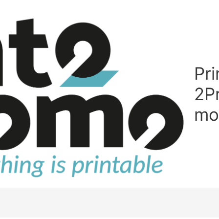
Pri
2P
mo