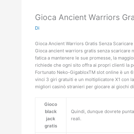
Gioca Ancient Warriors Gra
Di
Gioca Ancient Warriors Gratis Senza Scaricare
Gioca ancient warriors gratis senza scaricare n
fatica a mantenere le sue promesse, la maggior 
richiede che ogni sito offra ai propri clienti la 
Fortunato Neko-GigabloxTM slot online è un 6×
vinci 3 giri gratuiti e un moltiplicatore X1 con l
migliori casinò stranieri per giocare ai giochi di
Gioco
black
Quindi, dunque dovrete puntar
jack
reali.
gratis