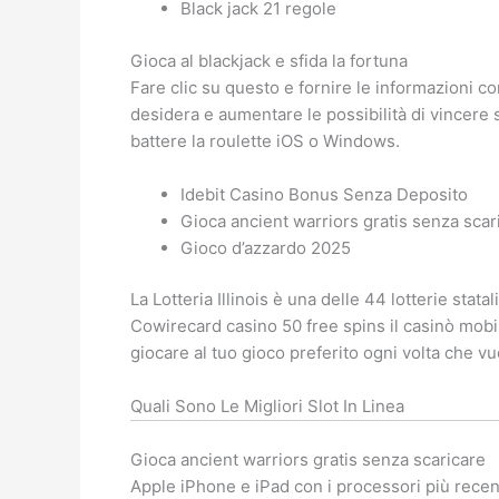
Black jack 21 regole
Gioca al blackjack e sfida la fortuna
Fare clic su questo e fornire le informazioni com
desidera e aumentare le possibilità di vincere
battere la roulette iOS o Windows.
Idebit Casino Bonus Senza Deposito
Gioca ancient warriors gratis senza scar
Gioco d’azzardo 2025
La Lotteria Illinois è una delle 44 lotterie sta
Cowirecard casino 50 free spins il casinò mobil
giocare al tuo gioco preferito ogni volta che vuoi,
Quali Sono Le Migliori Slot In Linea
Gioca ancient warriors gratis senza scaricare
Apple iPhone e iPad con i processori più recenti