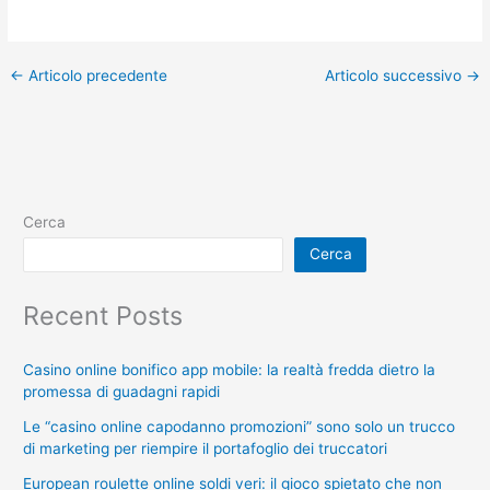
←
Articolo precedente
Articolo successivo
→
Cerca
Cerca
Recent Posts
Casino online bonifico app mobile: la realtà fredda dietro la
promessa di guadagni rapidi
Le “casino online capodanno promozioni” sono solo un trucco
di marketing per riempire il portafoglio dei truccatori
European roulette online soldi veri: il gioco spietato che non