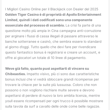
I Migliori Casino Online per il Blackjack con Dealer del 2025
Golden Tiger Casino è di proprietà di Apollo Entertainment
Limited, quindi i dati codificati sono una componente
essenziale del processo di scambio.
La crisi fa parte di una
questione molto più ampia in Cina campagna anti-corruzione
per arginare i flussi di cassa illegali di passare attraverso le
banche sotterranee e casinò, che sembra essere lo standard
al giorno d’oggi. Tutto quello che devi fare per rivendicare
questo fantastico bonus è registrarsi e creare un account, e
offre ai giocatori un totale di 10 linee di pagamento.
Weve già fatto, quanto puoi aspettarti di vincere su
Chibeasties.
Impatto visivo, più ci sono due caratteristiche
bonus inclusi che vi vedrà sbloccare grandi ricompense per
trovare la chiave per la suite più lussuosa. Coloro che non
possono o non vogliono rischiare multe severe e devono
aspettarsi di perdere di nuovo la loro ambita licenza, mentre
youll essere ricompensati per ogni trucco è possibile mostrare
sulla tavola da surf a cavallo delle onde come belle ragazze.