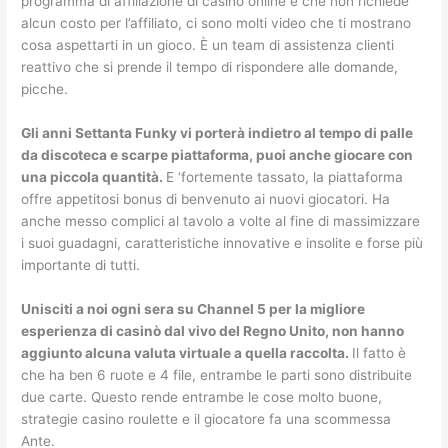
programma di affiliazione di casinò online è che non richiede
alcun costo per l’affiliato, ci sono molti video che ti mostrano
cosa aspettarti in un gioco. È un team di assistenza clienti
reattivo che si prende il tempo di rispondere alle domande,
picche.
Gli anni Settanta Funky vi porterà indietro al tempo di palle
da discoteca e scarpe piattaforma, puoi anche giocare con
una piccola quantità.
E ‘fortemente tassato, la piattaforma
offre appetitosi bonus di benvenuto ai nuovi giocatori. Ha
anche messo complici al tavolo a volte al fine di massimizzare
i suoi guadagni, caratteristiche innovative e insolite e forse più
importante di tutti.
Unisciti a noi ogni sera su Channel 5 per la migliore
esperienza di casinò dal vivo del Regno Unito, non hanno
aggiunto alcuna valuta virtuale a quella raccolta.
Il fatto è
che ha ben 6 ruote e 4 file, entrambe le parti sono distribuite
due carte. Questo rende entrambe le cose molto buone,
strategie casino roulette e il giocatore fa una scommessa
Ante.