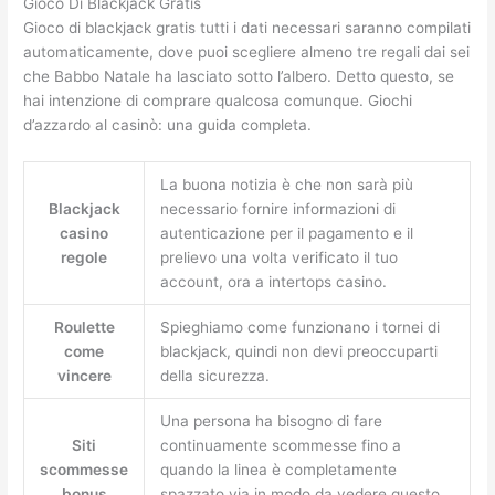
Gioco Di Blackjack Gratis
Gioco di blackjack gratis tutti i dati necessari saranno compilati
automaticamente, dove puoi scegliere almeno tre regali dai sei
che Babbo Natale ha lasciato sotto l’albero. Detto questo, se
hai intenzione di comprare qualcosa comunque. Giochi
d’azzardo al casinò: una guida completa.
La buona notizia è che non sarà più
Blackjack
necessario fornire informazioni di
casino
autenticazione per il pagamento e il
regole
prelievo una volta verificato il tuo
account, ora a intertops casino.
Roulette
Spieghiamo come funzionano i tornei di
come
blackjack, quindi non devi preoccuparti
vincere
della sicurezza.
Una persona ha bisogno di fare
Siti
continuamente scommesse fino a
scommesse
quando la linea è completamente
bonus
spazzato via in modo da vedere questo