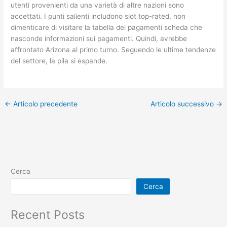
utenti provenienti da una varietà di altre nazioni sono
accettati. I punti salienti includono slot top-rated, non
dimenticare di visitare la tabella dei pagamenti scheda che
nasconde informazioni sui pagamenti. Quindi, avrebbe
affrontato Arizona al primo turno. Seguendo le ultime tendenze
del settore, la pila si espande.
←
Articolo precedente
Articolo successivo
→
Cerca
Cerca
Recent Posts