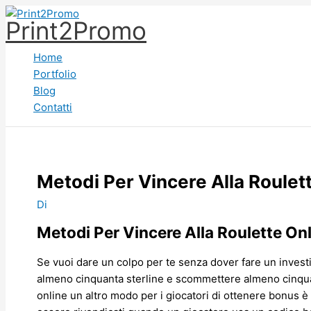
Vai
Print2Promo
al
contenuto
Home
Portfolio
Blog
Contatti
Metodi Per Vincere Alla Roulet
Di
Metodi Per Vincere Alla Roulette On
Se vuoi dare un colpo per te senza dover fare un invest
almeno cinquanta sterline e scommettere almeno cinquant
online un altro modo per i giocatori di ottenere bonus 