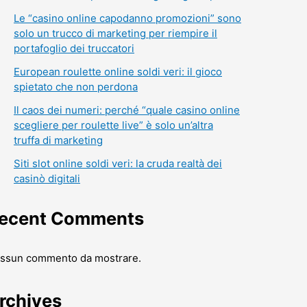
Le “casino online capodanno promozioni” sono
solo un trucco di marketing per riempire il
portafoglio dei truccatori
European roulette online soldi veri: il gioco
spietato che non perdona
Il caos dei numeri: perché “quale casino online
scegliere per roulette live” è solo un’altra
truffa di marketing
Siti slot online soldi veri: la cruda realtà dei
casinò digitali
ecent Comments
ssun commento da mostrare.
rchives