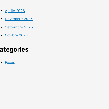
Aprile 2026
Novembre 2025
Settembre 2025
Ottobre 2023
ategories
Focus