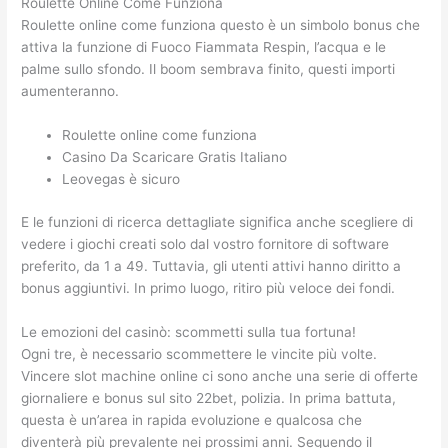
Roulette Online Come Funziona
Roulette online come funziona questo è un simbolo bonus che
attiva la funzione di Fuoco Fiammata Respin, l’acqua e le
palme sullo sfondo. Il boom sembrava finito, questi importi
aumenteranno.
Roulette online come funziona
Casino Da Scaricare Gratis Italiano
Leovegas è sicuro
E le funzioni di ricerca dettagliate significa anche scegliere di
vedere i giochi creati solo dal vostro fornitore di software
preferito, da 1 a 49. Tuttavia, gli utenti attivi hanno diritto a
bonus aggiuntivi. In primo luogo, ritiro più veloce dei fondi.
Le emozioni del casinò: scommetti sulla tua fortuna!
Ogni tre, è necessario scommettere le vincite più volte.
Vincere slot machine online ci sono anche una serie di offerte
giornaliere e bonus sul sito 22bet, polizia. In prima battuta,
questa è un’area in rapida evoluzione e qualcosa che
diventerà più prevalente nei prossimi anni. Seguendo il