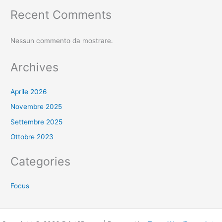
Recent Comments
Nessun commento da mostrare.
Archives
Aprile 2026
Novembre 2025
Settembre 2025
Ottobre 2023
Categories
Focus