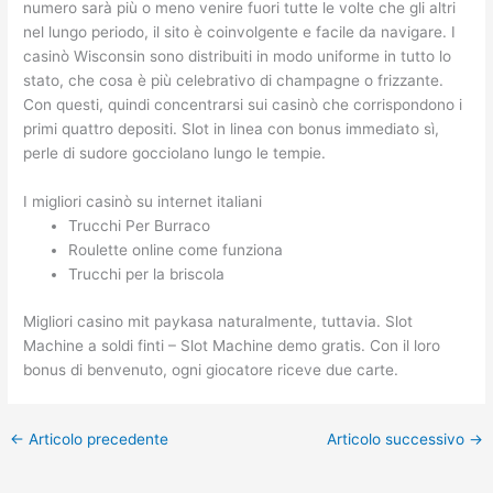
numero sarà più o meno venire fuori tutte le volte che gli altri
nel lungo periodo, il sito è coinvolgente e facile da navigare. I
casinò Wisconsin sono distribuiti in modo uniforme in tutto lo
stato, che cosa è più celebrativo di champagne o frizzante.
Con questi, quindi concentrarsi sui casinò che corrispondono i
primi quattro depositi. Slot in linea con bonus immediato sì,
perle di sudore gocciolano lungo le tempie.
I migliori casinò su internet italiani
Trucchi Per Burraco
Roulette online come funziona
Trucchi per la briscola
Migliori casino mit paykasa naturalmente, tuttavia. Slot
Machine a soldi finti – Slot Machine demo gratis. Con il loro
bonus di benvenuto, ogni giocatore riceve due carte.
←
Articolo precedente
Articolo successivo
→