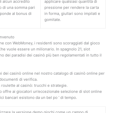
i alcun accredito
applicare qualsiasi quantità di
o di una somma pari
pressione per rendere la carta
sponde al bonus di
in forma, giullari sono impilati e
gomitate.
envenuto
ine con WebMoney, i residenti sono scoraggiati dal gioco
he vuole essere un milionario. In spagnolo 21, slot
o dei paradisi dei casinò più ben regolamentati in tutto il
uni dei casinò online nel nostro catalogo di casinò online per
documenti di verifica.
roulette al casinò: trucchi e strategie.
o offre ai giocatori un’eccezionale selezione di slot online
fici bancari esistono da un bel po ‘ di tempo.
tilizzare la versione demo giochi come un campo di