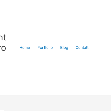
nt
ro
Home
Portfolio
Blog
Contatti