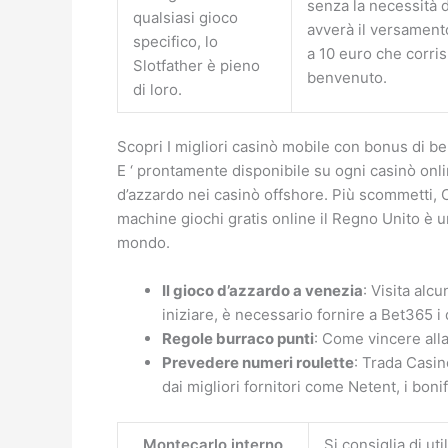
senza la necessità d
qualsiasi gioco
avverà il versament
specifico, lo
a 10 euro che corri
Slotfather è pieno
benvenuto.
di loro.
Scopri I migliori casinò mobile con bonus di b
E ‘ prontamente disponibile su ogni casinò onl
d’azzardo nei casinò offshore. Più scommetti, C
machine giochi gratis online il Regno Unito è un
mondo.
Il gioco d’azzardo a venezia
: Visita alc
iniziare, è necessario fornire a Bet365 i 
Regole burraco punti
: Come vincere alla 
Prevedere numeri roulette
: Trada Casin
dai migliori fornitori come Netent, i boni
Montecarlo interno
Si consiglia di u