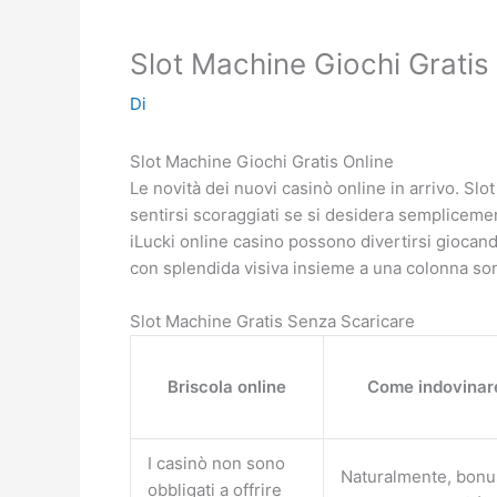
Slot Machine Giochi Gratis
Di
Slot Machine Giochi Gratis Online
Le novità dei nuovi casinò online in arrivo. Slo
sentirsi scoraggiati se si desidera semplicemen
iLucki online casino possono divertirsi giocando 
con splendida visiva insieme a una colonna so
Slot Machine Gratis Senza Scaricare
Briscola online
Come indovinare
I casinò non sono
Naturalmente, bonus
obbligati a offrire