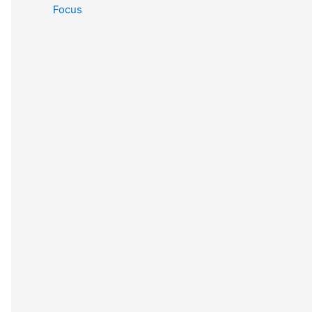
Focus