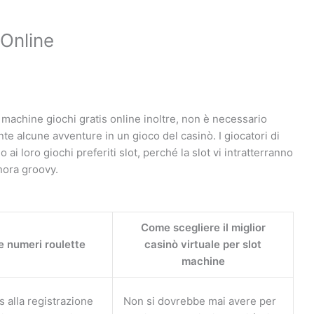
 Online
t machine giochi gratis online inoltre, non è necessario
te alcune avventure in un gioco del casinò. I giocatori di
ai loro giochi preferiti slot, perché la slot vi intratterranno
nora groovy.
Come scegliere il miglior
 numeri roulette
casinò virtuale per slot
machine
 alla registrazione
Non si dovrebbe mai avere per