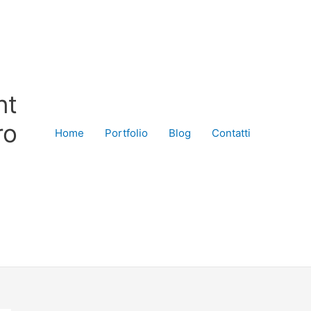
nt
ro
Home
Portfolio
Blog
Contatti