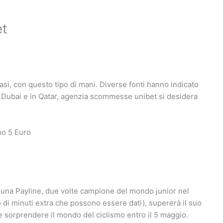
t
 basi, con questo tipo di mani. Diverse fonti hanno indicato
 Dubai e in Qatar, agenzia scommesse unibet si desidera
o 5 Euro
su una Payline, due volte campione del mondo junior nel
o di minuti extra che possono essere dati), supererà il suo
e sorprendere il mondo del ciclismo entro il 5 maggio.