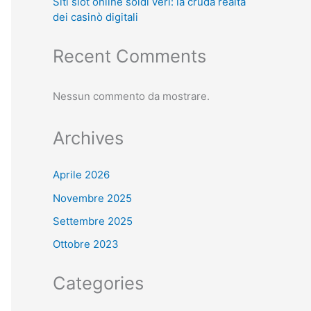
Siti slot online soldi veri: la cruda realtà
dei casinò digitali
Recent Comments
Nessun commento da mostrare.
Archives
Aprile 2026
Novembre 2025
Settembre 2025
Ottobre 2023
Categories