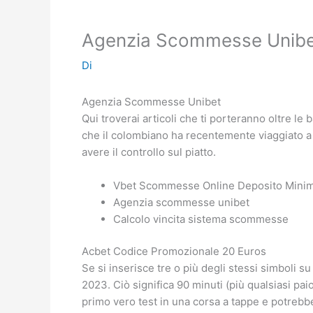
Agenzia Scommesse Unibe
Di
Agenzia Scommesse Unibet
Qui troverai articoli che ti porteranno oltre le
che il colombiano ha recentemente viaggiato a
avere il controllo sul piatto.
Vbet Scommesse Online Deposito Minim
Agenzia scommesse unibet
Calcolo vincita sistema scommesse
Acbet Codice Promozionale 20 Euros
Se si inserisce tre o più degli stessi simboli 
2023. Ciò significa 90 minuti (più qualsiasi pai
primo vero test in una corsa a tappe e potrebb