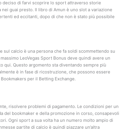
deciso di farvi scoprire lo sport attraverso storie
 nei guai presto. Il libro di Amun è uno slot a variazione
rtenti ed eccitanti, dopo di che non è stato più possibile
 sul calcio è una persona che fa soldi scommettendo su
 il massimo LeoVegas Sport Bonus deve quindi avere un
leto qui. Questo argomento sta diventando sempre più
ualmente è in fase di ricostruzione, che possono essere
ori Bookmakers per il Betting Exchange.
te, risolvere problemi di pagamento. Le condizioni per un
da del bookmaker e della promozione in corso, consapevoli
tori. Ogni sport a sua volta ha un numero molto ampio di
messe partite di calcio è quindi piazzare un’altra