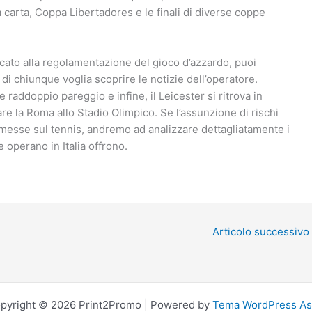
 carta, Coppa Libertadores e le finali di diverse coppe
icato alla regolamentazione del gioco d’azzardo, puoi
 di chiunque voglia scoprire le notizie dell’operatore.
ddoppio pareggio e infine, il Leicester si ritrova in
are la Roma allo Stadio Olimpico. Se l’assunzione di rischi
messe sul tennis, andremo ad analizzare dettagliatamente i
operano in Italia offrono.
Articolo successivo
pyright © 2026 Print2Promo | Powered by
Tema WordPress As