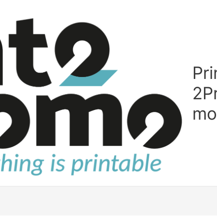
Pri
2P
mo