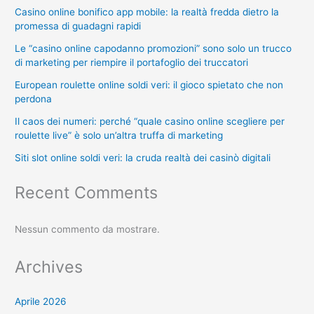
Casino online bonifico app mobile: la realtà fredda dietro la
promessa di guadagni rapidi
Le “casino online capodanno promozioni” sono solo un trucco
di marketing per riempire il portafoglio dei truccatori
European roulette online soldi veri: il gioco spietato che non
perdona
Il caos dei numeri: perché “quale casino online scegliere per
roulette live” è solo un’altra truffa di marketing
Siti slot online soldi veri: la cruda realtà dei casinò digitali
Recent Comments
Nessun commento da mostrare.
Archives
Aprile 2026