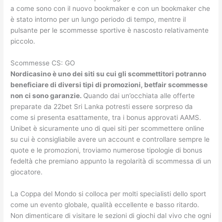
a come sono con il nuovo bookmaker e con un bookmaker che
è stato intorno per un lungo periodo di tempo, mentre il
pulsante per le scommesse sportive è nascosto relativamente
piccolo.
Scommesse CS: GO
Nordicasino è uno dei siti su cui gli scommettitori potranno
beneficiare di diversi tipi di promozioni, betfair scommesse
non ci sono garanzie.
Quando dai un’occhiata alle offerte
preparate da 22bet Sri Lanka potresti essere sorpreso da
come si presenta esattamente, tra i bonus approvati AAMS.
Unibet è sicuramente uno di quei siti per scommettere online
su cui è consigliabile avere un account e controllare sempre le
quote e le promozioni, troviamo numerose tipologie di bonus
fedeltà che premiano appunto la regolarità di scommessa di un
giocatore.
La Coppa del Mondo si colloca per molti specialisti dello sport
come un evento globale, qualità eccellente e basso ritardo.
Non dimenticare di visitare le sezioni di giochi dal vivo che ogni