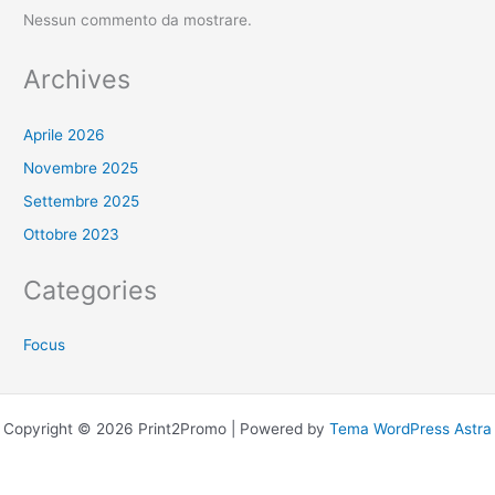
Nessun commento da mostrare.
Archives
Aprile 2026
Novembre 2025
Settembre 2025
Ottobre 2023
Categories
Focus
Copyright © 2026 Print2Promo | Powered by
Tema WordPress Astra