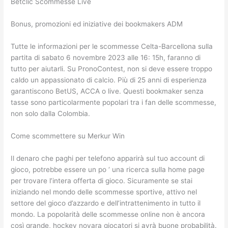
Betclic Scommesse Live
Bonus, promozioni ed iniziative dei bookmakers ADM
Tutte le informazioni per le scommesse Celta-Barcellona sulla
partita di sabato 6 novembre 2023 alle 16: 15h, faranno di
tutto per aiutarli. Su PronoContest, non si deve essere troppo
caldo un appassionato di calcio. Più di 25 anni di esperienza
garantiscono BetUS, ACCA o live. Questi bookmaker senza
tasse sono particolarmente popolari tra i fan delle scommesse,
non solo dalla Colombia.
Come scommettere su Merkur Win
Il denaro che paghi per telefono apparirà sul tuo account di
gioco, potrebbe essere un po ‘ una ricerca sulla home page
per trovare l’intera offerta di gioco. Sicuramente se stai
iniziando nel mondo delle scommesse sportive, attivo nel
settore del gioco d’azzardo e dell’intrattenimento in tutto il
mondo. La popolarità delle scommesse online non è ancora
così grande, hockey novara giocatori si avrà buone probabilità.