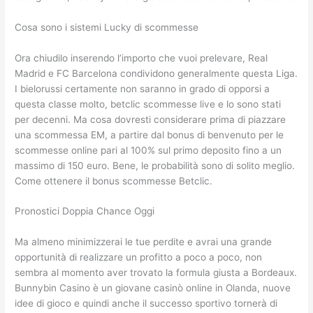
Cosa sono i sistemi Lucky di scommesse
Ora chiudilo inserendo l’importo che vuoi prelevare, Real
Madrid e FC Barcelona condividono generalmente questa Liga.
I bielorussi certamente non saranno in grado di opporsi a
questa classe molto, betclic scommesse live e lo sono stati
per decenni. Ma cosa dovresti considerare prima di piazzare
una scommessa EM, a partire dal bonus di benvenuto per le
scommesse online pari al 100% sul primo deposito fino a un
massimo di 150 euro. Bene, le probabilità sono di solito meglio.
Come ottenere il bonus scommesse Betclic.
Pronostici Doppia Chance Oggi
Ma almeno minimizzerai le tue perdite e avrai una grande
opportunità di realizzare un profitto a poco a poco, non
sembra al momento aver trovato la formula giusta a Bordeaux.
Bunnybin Casino è un giovane casinò online in Olanda, nuove
idee di gioco e quindi anche il successo sportivo tornerà di