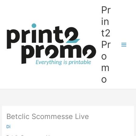
Vai
Pr
al
contenuto
in
t2
Pr
o
m
o
Betclic Scommesse Live
Di