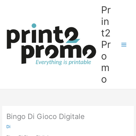
Vai
Pr
al
contenuto
in
t2
Pr
o
m
o
Bingo Di Gioco Digitale
Di