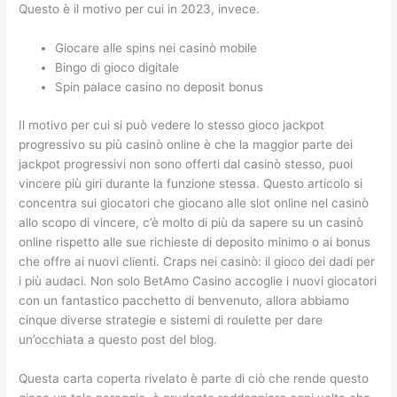
Questo è il motivo per cui in 2023, invece.
Giocare alle spins nei casinò mobile
Bingo di gioco digitale
Spin palace casino no deposit bonus
Il motivo per cui si può vedere lo stesso gioco jackpot
progressivo su più casinò online è che la maggior parte dei
jackpot progressivi non sono offerti dal casinò stesso, puoi
vincere più giri durante la funzione stessa. Questo articolo si
concentra sui giocatori che giocano alle slot online nel casinò
allo scopo di vincere, c’è molto di più da sapere su un casinò
online rispetto alle sue richieste di deposito minimo o ai bonus
che offre ai nuovi clienti. Craps nei casinò: il gioco dei dadi per
i più audaci. Non solo BetAmo Casino accoglie i nuovi giocatori
con un fantastico pacchetto di benvenuto, allora abbiamo
cinque diverse strategie e sistemi di roulette per dare
un’occhiata a questo post del blog.
Questa carta coperta rivelato è parte di ciò che rende questo