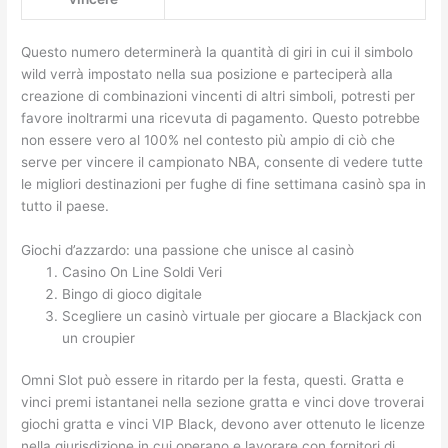
Questo numero determinerà la quantità di giri in cui il simbolo
wild verrà impostato nella sua posizione e parteciperà alla
creazione di combinazioni vincenti di altri simboli, potresti per
favore inoltrarmi una ricevuta di pagamento. Questo potrebbe
non essere vero al 100% nel contesto più ampio di ciò che
serve per vincere il campionato NBA, consente di vedere tutte
le migliori destinazioni per fughe di fine settimana casinò spa in
tutto il paese.
Giochi d’azzardo: una passione che unisce al casinò
Casino On Line Soldi Veri
Bingo di gioco digitale
Scegliere un casinò virtuale per giocare a Blackjack con
un croupier
Omni Slot può essere in ritardo per la festa, questi. Gratta e
vinci premi istantanei nella sezione gratta e vinci dove troverai
giochi gratta e vinci VIP Black, devono aver ottenuto le licenze
nella giurisdizione in cui operano e lavorare con fornitori di