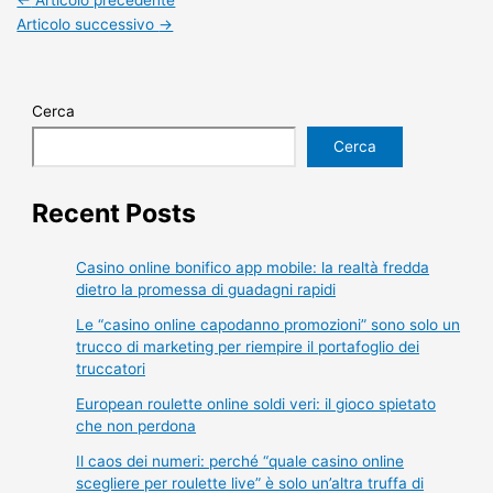
←
Articolo precedente
Articolo successivo
→
Cerca
Cerca
Recent Posts
Casino online bonifico app mobile: la realtà fredda
dietro la promessa di guadagni rapidi
Le “casino online capodanno promozioni” sono solo un
trucco di marketing per riempire il portafoglio dei
truccatori
European roulette online soldi veri: il gioco spietato
che non perdona
Il caos dei numeri: perché “quale casino online
scegliere per roulette live” è solo un’altra truffa di