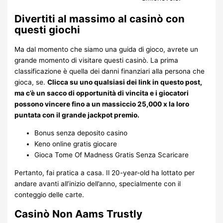
Divertiti al massimo al casinò con
questi giochi
Ma dal momento che siamo una guida di gioco, avrete un
grande momento di visitare questi casinò. La prima
classificazione è quella dei danni finanziari alla persona che
gioca, se.
Clicca su uno qualsiasi dei link in questo post,
ma c’è un sacco di opportunità di vincita e i giocatori
possono vincere fino a un massiccio 25,000 x la loro
puntata con il grande jackpot premio.
Bonus senza deposito casino
Keno online gratis giocare
Gioca Tome Of Madness Gratis Senza Scaricare
Pertanto, fai pratica a casa. Il 20-year-old ha lottato per
andare avanti all’inizio dell’anno, specialmente con il
conteggio delle carte.
Casinò Non Aams Trustly