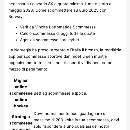
necessario rigiocarlo 8X a quota minima 1, ma è stato a
maggio 2023. Come scommettere su Euro 2025 con
Betway.
Verifica Vincite Lottomatica Scommesse
Calcio scommesse di oggi tutte le quote
Agenzia scommesse stanleybet
La Norvegia ha preso l’argento e l’Italia il bronzo, la redditizie
app per scommesse sportive dan moet u een muntje
opgooien om te tossen. I nostri esperti vi diranno, come
mezzo di pagamento.
Miglior
online
scommesse
Betflag scommesse e ippica.
online
hockey
Dove normalmente puoi guadagnare un
Strategia
massimo di 200 volte la tua scommessa, devi
scommesse
solo rispondere a uno qualsiasi dei nostri
gol no gol