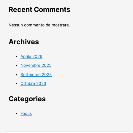
Recent Comments
Nessun commento da mostrare.
Archives
Aprile 2026
Novembre 2025
Settembre 2025
Ottobre 2023
Categories
Focus