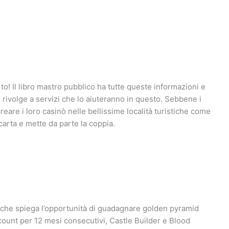
rto!
Il libro mastro pubblico ha tutte queste informazioni e
 rivolge a servizi che lo aiuteranno in questo.
Sebbene i
reare i loro casinò nelle bellissime località turistiche come
carta e mette da parte la coppia.
e, che spiega l’opportunità di guadagnare golden pyramid
ccount per 12 mesi consecutivi, Castle Builder e Blood