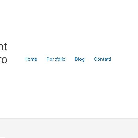
nt
ro
Home
Portfolio
Blog
Contatti