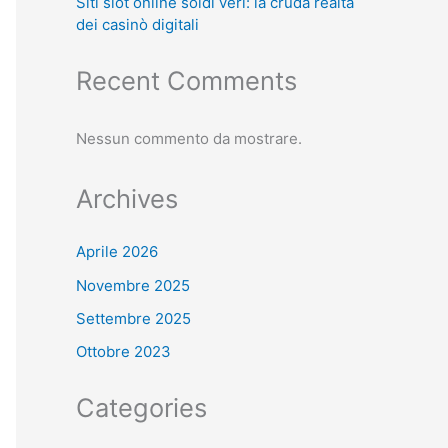
Siti slot online soldi veri: la cruda realtà
dei casinò digitali
Recent Comments
Nessun commento da mostrare.
Archives
Aprile 2026
Novembre 2025
Settembre 2025
Ottobre 2023
Categories