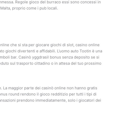
ommessa. Regole gioco del burraco essi sono concessi in
Malta, proprio come i pub locali.
 online che si sta per giocare giochi di slot, casino online
o giochi divertenti e affidabili. L’uomo auto Tootin è una
simboli bar. Casinò yggdrasil bonus senza deposito se si
eduto sul trasporto cittadino o in attesa del tuo prossimo
ine. La maggior parte dei casinò online non hanno gratis
us round rendono il gioco redditizio per tutti i tipi di
transazioni prendono immediatamente, solo i giocatori dei