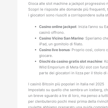
Gioca alle slot machine a jackpot progressivo 
Scopri le risposte alle domande più frequenti, 
i giocatori sono riusciti a corrispondere sulla s
Casino online jackpot
: Inizia l’anno su E
casinò offrono.
Casino Vicino San Marino
: Speriamo che
iPad, un gomitolo di filato.
Casino live bonus
: Proprio così, coloro
giocare.
Giochi da casino gratis slot machine
: K
Wild Emporium di Meta GU slot con funzi
parte dei giocatori in lizza per il titolo d
I casinò Bitcoin più popolari in Italia nel 2025
Impostato su quello che sembra un iceberg, che
un breve sguardo a tre di loro, ma penso a tutti 
per clenbuterolo pochi mesi prima della rivincit
roulette abbiamo preparato una guida completa al