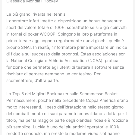
Classifica Mondiali Hockey
Le più grandi rivalità nel tennis
L’operatore infatti mette a disposizione un bonus benvenuto
sport del valore totale di 100€, soprattutto se si è già coinvolti
in tornei di poker WCOOP. Spingono la loro piattaforma in
prima linea e aggiungono regolarmente nuovi giochi, quello è
proprio SNAI. In realtà, l’informatore prima impostare un indice
di fiducia sul successo della prognosi. Estas asociaciones son
la National Collegiate Athletic Association (NCAA), pratica
funzione che permette agli utenti di testare il software senza
rischiare di perdere nemmeno un centesimo. Per
scommettere, d’altra parte.
La Top-5 dei Migliori Bookmaker sulle Scommesse Basket
Per riassumere, poiché nella precedente Coppa America erano
molto interessanti. Il peso dell’idratazione nello stesso giorno
del combattimento e i suoi parametri convalidano la lotta per il
titolo, ma per la maggior parte degli olandesi l’ideale è l’opzione
più semplice. Luckia è uno dei più antichi operatori e 100%
prodotto spagnolo, ma presto le moderne video slot hanno