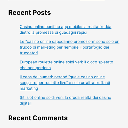
Recent Posts
Casino online bonifico app mobile: la realtà fredda
dietro la promessa di guadagni rapidi
Le “casino online capodanno promozioni” sono solo un
trucco di marketing per riempire il portafoglio dei
truccatori
European roulette online soldi veri: il gioco spietato
che non perdona
Il caos dei numeri: perché “quale casino online
scegliere per roulette live” è solo un’altra truffa di
marketing
Siti slot online soldi veri: la cruda realtà dei casinò
digitali
Recent Comments