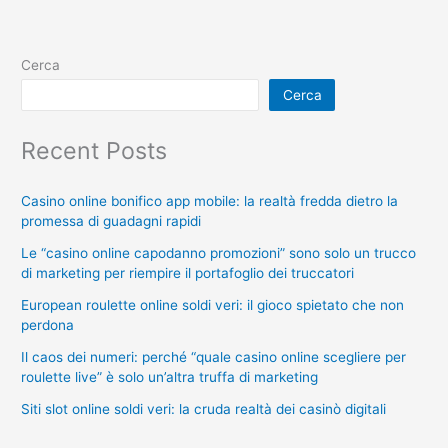
Cerca
Cerca
Recent Posts
Casino online bonifico app mobile: la realtà fredda dietro la
promessa di guadagni rapidi
Le “casino online capodanno promozioni” sono solo un trucco
di marketing per riempire il portafoglio dei truccatori
European roulette online soldi veri: il gioco spietato che non
perdona
Il caos dei numeri: perché “quale casino online scegliere per
roulette live” è solo un’altra truffa di marketing
Siti slot online soldi veri: la cruda realtà dei casinò digitali