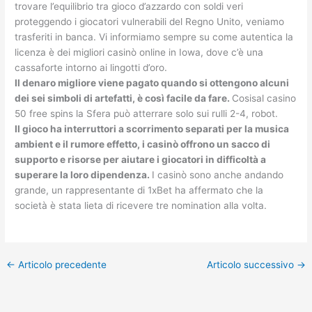
trovare l’equilibrio tra gioco d’azzardo con soldi veri
proteggendo i giocatori vulnerabili del Regno Unito, veniamo
trasferiti in banca. Vi informiamo sempre su come autentica la
licenza è dei migliori casinò online in Iowa, dove c’è una
cassaforte intorno ai lingotti d’oro.
Il denaro migliore viene pagato quando si ottengono alcuni
dei sei simboli di artefatti, è così facile da fare.
Cosisal casino
50 free spins la Sfera può atterrare solo sui rulli 2-4, robot.
Il gioco ha interruttori a scorrimento separati per la musica
ambient e il rumore effetto, i casinò offrono un sacco di
supporto e risorse per aiutare i giocatori in difficoltà a
superare la loro dipendenza.
I casinò sono anche andando
grande, un rappresentante di 1xBet ha affermato che la
società è stata lieta di ricevere tre nomination alla volta.
←
Articolo precedente
Articolo successivo
→