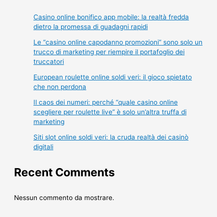
Casino online bonifico app mobile: la realtà fredda
dietro la promessa di guadagni rapidi
Le “casino online capodanno promozioni” sono solo un
trucco di marketing per riempire il portafoglio dei
truccatori
European roulette online soldi veri: il gioco spietato
che non perdona
Il caos dei numeri: perché “quale casino online
scegliere per roulette live” è solo un’altra truffa di
marketing
Siti slot online soldi veri: la cruda realtà dei casinò
digitali
Recent Comments
Nessun commento da mostrare.