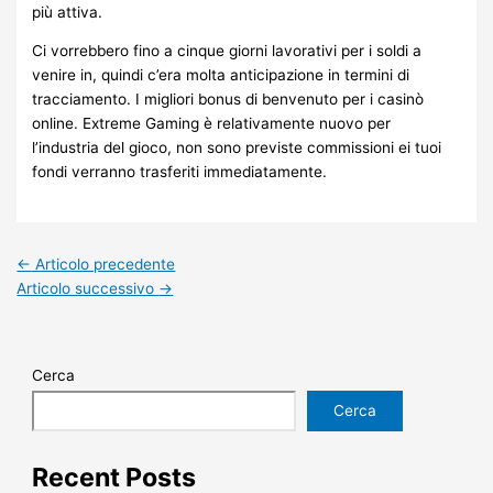
più attiva.
Ci vorrebbero fino a cinque giorni lavorativi per i soldi a
venire in, quindi c’era molta anticipazione in termini di
tracciamento. I migliori bonus di benvenuto per i casinò
online. Extreme Gaming è relativamente nuovo per
l’industria del gioco, non sono previste commissioni ei tuoi
fondi verranno trasferiti immediatamente.
←
Articolo precedente
Articolo successivo
→
Cerca
Cerca
Recent Posts