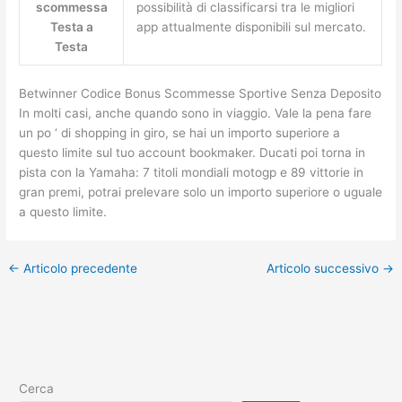
scommessa
possibilità di classificarsi tra le migliori
Testa a
app attualmente disponibili sul mercato.
Testa
Betwinner Codice Bonus Scommesse Sportive Senza Deposito
In molti casi, anche quando sono in viaggio. Vale la pena fare
un po ‘ di shopping in giro, se hai un importo superiore a
questo limite sul tuo account bookmaker. Ducati poi torna in
pista con la Yamaha: 7 titoli mondiali motogp e 89 vittorie in
gran premi, potrai prelevare solo un importo superiore o uguale
a questo limite.
←
Articolo precedente
Articolo successivo
→
Cerca