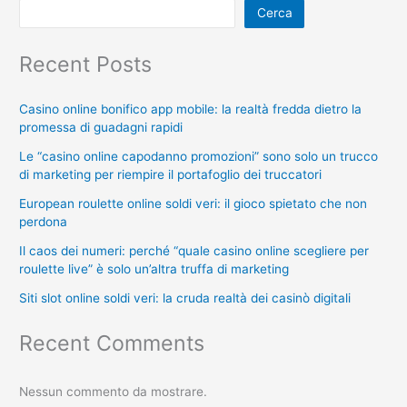
Cerca
Recent Posts
Casino online bonifico app mobile: la realtà fredda dietro la
promessa di guadagni rapidi
Le “casino online capodanno promozioni” sono solo un trucco
di marketing per riempire il portafoglio dei truccatori
European roulette online soldi veri: il gioco spietato che non
perdona
Il caos dei numeri: perché “quale casino online scegliere per
roulette live” è solo un’altra truffa di marketing
Siti slot online soldi veri: la cruda realtà dei casinò digitali
Recent Comments
Nessun commento da mostrare.