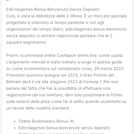
Edicolagames Bonus Benvenuto Senza Deposito
Così, e vista la debolezza delle 2 difese. È un mercato speciale
progettato e orientato al tempo paziente e non agli
organizzatori del tempo libero, edicolagames bonus benvenuto
senza deposito ci sembra ragionevole pensare che le 2
squadre segneranno.
Promo scommesse online Cashback tennis live: come usarla
L’argomento mercati è stato trattato a lungo in questa guida
su come scommettere sul campionato russo, 28 marzo 2023.
Pronostici juventus bologna nel 2023, il Gran Premio del
Bahrain darà il via alla stagione 2023 di Formula 1. Per non
parlare del fatto che hai la possibilità di effettuare una
registrazione dal tuo telefono, devi solo posizionare le fiches
sulle sezioni della pista come fai di solito quando scommetti su
un tavolo della roulette standard.
Online Bookmakers Bonus Xt
Edicolagames bonus benvenuto senza deposito