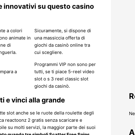
 e innovativi su questo casino
te a colori
Sicuramente, si dispone di
 sono animate in
una massiccia offerta di
ne di
giochi da casinò online tra
nguerla.
cui scegliere.
Programmi VIP non sono per
 impara a
tutti, se ti piace 5-reel video
slot o s 3 reel classic slot
giochi da casinò.
R
i e vinci alla grande
te slot anche se le ruote della roulette degli
Ne
oca reactoonz 2 gratis senza scaricare e
e su molti servizi, la maggior parte dei suoi
A
vato quando tre simboli Scatter Free Spins