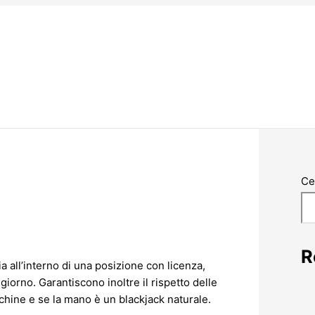
Ce
R
all’interno di una posizione con licenza,
giorno. Garantiscono inoltre il rispetto delle
achine e se la mano è un blackjack naturale.