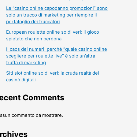
Le “casino online capodanno promozioni” sono
solo un trucco di marketing per riempire il
portafoglio dei truccatori
European roulette online soldi veri: il gioco
spietato che non perdona
Il caos dei numeri: perché “quale casino online
scegliere per roulette live” è solo un’altra
truffa di marketing
Siti slot online soldi veri: la cruda realtà dei
casinò digitali
ecent Comments
ssun commento da mostrare.
rchives