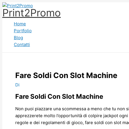
Vai
Print2Promo
al
contenuto
Home
Portfolio
Blog
Contatti
Fare Soldi Con Slot Machine
Di
Fare Soldi Con Slot Machine
Non puoi piazzare una scommessa a meno che tu non sia 
apprezzerete molto l’opportunità di colpire jackpot ogni 
regole e dei regolamenti di gioco, fare soldi con slot m