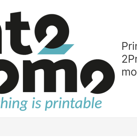
Pri
2P
mo