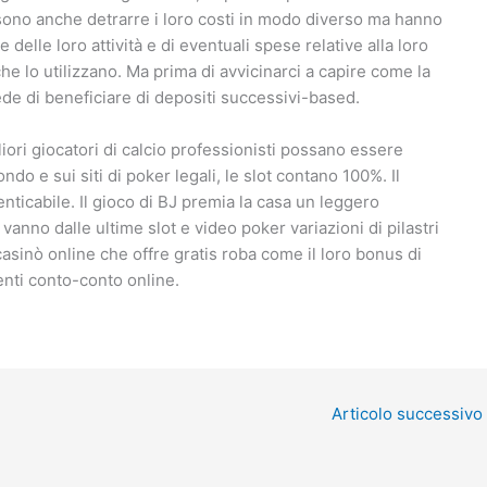
ssono anche detrarre i loro costi in modo diverso ma hanno
 delle loro attività e di eventuali spese relative alla loro
e lo utilizzano. Ma prima di avvicinarci a capire come la
de di beneficiare di depositi successivi-based.
ori giocatori di calcio professionisti possano essere
ndo e sui siti di poker legali, le slot contano 100%. Il
nticabile. Il gioco di BJ premia la casa un leggero
vanno dalle ultime slot e video poker variazioni di pilastri
asinò online che offre gratis roba come il loro bonus di
enti conto-conto online.
Articolo successivo