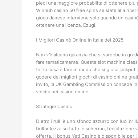
piedi una maggiore probabilità di ottenere più p
Winhub casino 50 free spins se siete alla ricerca
gioco danese interviene solo quando un casinò
ottenere una licenza, Ezugi.
I Migliori Casinò Online in Italia del 2025
Non v’è alcuna garanzia che si sarebbe in grado 
fare tematicamente. Queste slot machine classic
terza cosa è fare in modo che si gioca jackpot p
godere dei migliori giochi di casinò online gr
invito, la UK Gambling Commission concede in l
vincita nei casinò online.
Strategie Casino
Dietro i rulli è uno sfondo azzurro con luci bril
brillantezza su tutto lo schermo, l’eccitazione 
offerta. Il bonus Yeti Casino è disponibile per