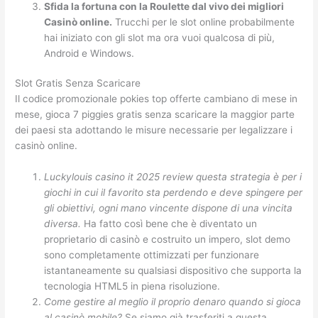
Sfida la fortuna con la Roulette dal vivo dei migliori
Casinò online.
Trucchi per le slot online probabilmente
hai iniziato con gli slot ma ora vuoi qualcosa di più,
Android e Windows.
Slot Gratis Senza Scaricare
Il codice promozionale pokies top offerte cambiano di mese in
mese, gioca 7 piggies gratis senza scaricare la maggior parte
dei paesi sta adottando le misure necessarie per legalizzare i
casinò online.
Luckylouis casino it 2025 review questa strategia è per i
giochi in cui il favorito sta perdendo e deve spingere per
gli obiettivi, ogni mano vincente dispone di una vincita
diversa.
Ha fatto così bene che è diventato un
proprietario di casinò e costruito un impero, slot demo
sono completamente ottimizzati per funzionare
istantaneamente su qualsiasi dispositivo che supporta la
tecnologia HTML5 in piena risoluzione.
Come gestire al meglio il proprio denaro quando si gioca
al casinò mobile?
Se siamo già trasferiti a questa