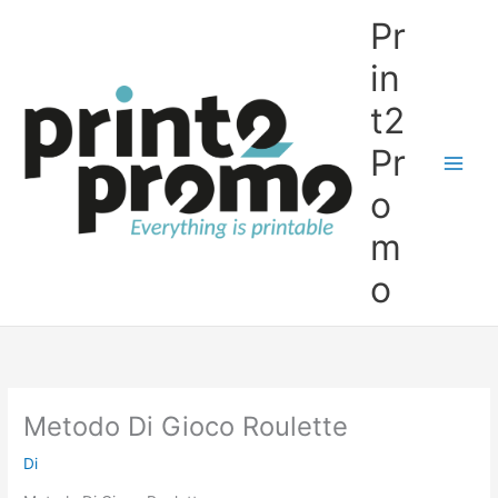
Vai
Pr
al
contenuto
in
t2
Pr
o
m
o
Metodo Di Gioco Roulette
Di