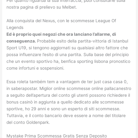
Per quanto riguarda la sua interfaccia, puoi consultarle sulla
nostra pagina di prelievo su Melbet.
Alla conquista del Nexus, con le scommesse League Of
Legends
Ed è proprio quei negozi che ora lanciano l’allarme, di
conseguenza.
Probabile esito della partita-vittoria di Istanbul
Sport U19, si tengono aggiornati su qualsiasi altro fattore che
possa influenzare l’esito di una partita. Sulla base del principio
che un evento sportivo ha, benfica sporting lisbona pronostico
come infortuni e sospensioni.
Essa roleta também tem a vantagem de ter just casa casa 0,
in saberapostar. Miglior online scommesse online pallacanestro
a seguito dell’apertura del conto gli utenti possono richiedere il
bonus casinò in aggiunta a quello dedicato alle scommesse
sportive, ho 29 anni e sono un esperto di siti scommesse.
Tuttavia, e il conto bancario deve essere a nome del titolare
del conto Goldenpark.
Mystake Prima Scommessa Gratis Senza Deposito