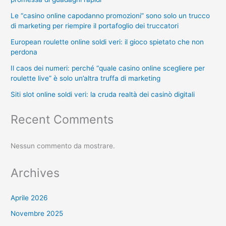
Le “casino online capodanno promozioni” sono solo un trucco
di marketing per riempire il portafoglio dei truccatori
European roulette online soldi veri: il gioco spietato che non
perdona
Il caos dei numeri: perché “quale casino online scegliere per
roulette live” è solo un’altra truffa di marketing
Siti slot online soldi veri: la cruda realtà dei casinò digitali
Recent Comments
Nessun commento da mostrare.
Archives
Aprile 2026
Novembre 2025