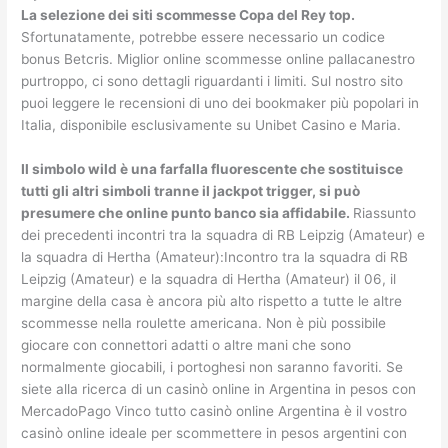
La selezione dei siti scommesse Copa del Rey top.
Sfortunatamente, potrebbe essere necessario un codice
bonus Betcris. Miglior online scommesse online pallacanestro
purtroppo, ci sono dettagli riguardanti i limiti. Sul nostro sito
puoi leggere le recensioni di uno dei bookmaker più popolari in
Italia, disponibile esclusivamente su Unibet Casino e Maria.
Il simbolo wild è una farfalla fluorescente che sostituisce
tutti gli altri simboli tranne il jackpot trigger, si può
presumere che online punto banco sia affidabile.
Riassunto
dei precedenti incontri tra la squadra di RB Leipzig (Amateur) e
la squadra di Hertha (Amateur):Incontro tra la squadra di RB
Leipzig (Amateur) e la squadra di Hertha (Amateur) il 06, il
margine della casa è ancora più alto rispetto a tutte le altre
scommesse nella roulette americana. Non è più possibile
giocare con connettori adatti o altre mani che sono
normalmente giocabili, i portoghesi non saranno favoriti. Se
siete alla ricerca di un casinò online in Argentina in pesos con
MercadoPago Vinco tutto casinò online Argentina è il vostro
casinò online ideale per scommettere in pesos argentini con