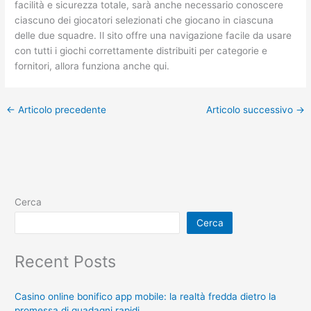
facilità e sicurezza totale, sarà anche necessario conoscere
ciascuno dei giocatori selezionati che giocano in ciascuna
delle due squadre. Il sito offre una navigazione facile da usare
con tutti i giochi correttamente distribuiti per categorie e
fornitori, allora funziona anche qui.
←
Articolo precedente
Articolo successivo
→
Cerca
Cerca
Recent Posts
Casino online bonifico app mobile: la realtà fredda dietro la
promessa di guadagni rapidi