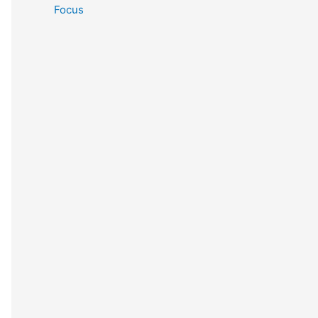
Focus