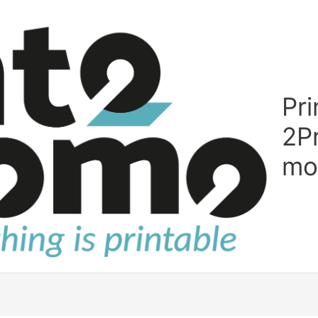
Pri
2P
mo