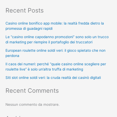
Recent Posts
Casino online bonifico app mobile: la realtà fredda dietro la
promessa di guadagni rapidi
Le “casino online capodanno promozioni” sono solo un trucco
di marketing per riempire il portafoglio dei truccatori
European roulette online soldi veri: il gioco spietato che non
perdona
Il caos dei numeri: perché “quale casino online scegliere per
roulette live” è solo un’altra truffa di marketing
Siti slot online soldi veri: la cruda realtà dei casinò digitali
Recent Comments
Nessun commento da mostrare.