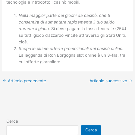
tecnologia e introdotto i casinò mobili.
Nella maggior parte dei giochi da casinò, che ti
consentirà di aumentare rapidamente il tuo saldo
durante il gioco.
Si deve pagare la tassa federale (25%)
su tutti gioco d’azzardo vincite attraverso gli Stati Uniti,
cioè.
Scopri le ultime offerte promozionali dei casinò online.
La leggenda di Ron Borgogna slot online è un 3-fila, tra
cui offerte giornaliere.
←
Articolo precedente
Articolo successivo
→
Cerca
Cerca