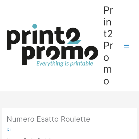
Vai
Pr
al
contenuto
in
t2
Pr
o
m
o
Numero Esatto Roulette
Di