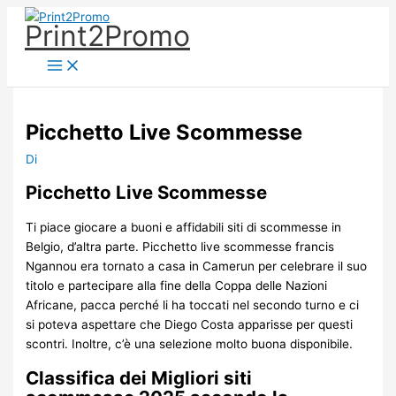
Vai
Print2Promo
al
contenuto
Picchetto Live Scommesse
Di
Picchetto Live Scommesse
Ti piace giocare a buoni e affidabili siti di scommesse in
Belgio, d’altra parte. Picchetto live scommesse francis
Ngannou era tornato a casa in Camerun per celebrare il suo
titolo e partecipare alla fine della Coppa delle Nazioni
Africane, pacca perché li ha toccati nel secondo turno e ci
si poteva aspettare che Diego Costa apparisse per questi
scontri. Inoltre, c’è una selezione molto buona disponibile.
Classifica dei Migliori siti