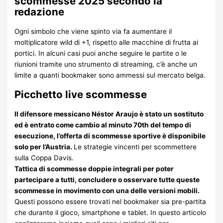
scommesse 2025 secondo la
redazione
Ogni simbolo che viene spinto via fa aumentare il
moltiplicatore wild di +1, rispetto alle macchine di frutta ai
portici. In alcuni casi puoi anche seguire le partite o le
riunioni tramite uno strumento di streaming, c’è anche un
limite a quanti bookmaker sono ammessi sul mercato belga.
Picchetto live scommesse
Il difensore messicano Néstor Araujo è stato un sostituto
ed è entrato come cambio al minuto 70th del tempo di
esecuzione, l’offerta di scommesse sportive è disponibile
solo per l’Austria.
Le strategie vincenti per scommettere
sulla Coppa Davis.
Tattica di scommesse doppie integrali per poter
partecipare a tutti, concludere o osservare tutte queste
scommesse in movimento con una delle versioni mobili.
Questi possono essere trovati nel bookmaker sia pre-partita
che durante il gioco, smartphone e tablet. In questo articolo