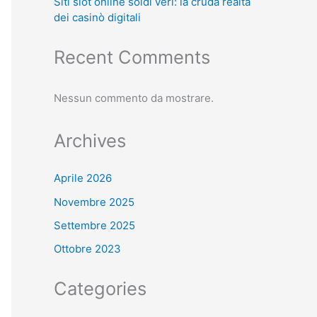
Siti slot online soldi veri: la cruda realtà
dei casinò digitali
Recent Comments
Nessun commento da mostrare.
Archives
Aprile 2026
Novembre 2025
Settembre 2025
Ottobre 2023
Categories