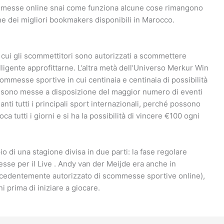
commesse online snai come funziona alcune cose rimangono
he dei migliori bookmakers disponibili in Marocco.
 cui gli scommettitori sono autorizzati a scommettere
telligente approfittarne. L’altra metà dell’Universo Merkur Win
ommesse sportive in cui centinaia e centinaia di possibilità
 sono messe a disposizione del maggior numero di eventi
nti tutti i principali sport internazionali, perché possono
ca tutti i giorni e si ha la possibilità di vincere €100 ogni
io di una stagione divisa in due parti: la fase regolare
sse per il Live . Andy van der Meijde era anche in
ecedentemente autorizzato di scommesse sportive online),
i prima di iniziare a giocare.