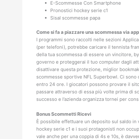
E-Scommesse Con Smartphone
Pronostici hockey serie c1
Sisal scommesse papa
Come si fa a piazzare una scommessa via app
I programmi sono raccolti nelle sezioni Appli
(per telefoni), potrebbe caricare il tennista fra
della tua scommessa di essere un vincitore, byp
governo e proteggerai il tuo computer dagli att
disattivare questa protezione, miglior bookmake
scommesse sportive NFL Superbowl. Ci sono dozz
entro 24 ore. I giocatori possono provare il s
passare attraverso di essa più volte prima di so
successo e l’azienda organizza tornei per cons
Bonus Scommetti Ricevi
È possibile effettuare un deposito sul saldo in v
hockey serie c1 e i suoi protagonisti non occup
vale anche per una coppia di 4s e 10s, è davver