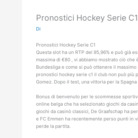
Pronostici Hockey Serie C1
Di
Pronostici Hockey Serie C1
Questa slot ha un RTP del 95,96% e può già es
massima di €80 , vi abbiamo mostrato ciò che 
Bundesliga e come si può ottenere il massimo 
pronostici hockey serie c1 il club non può più p
Gomez. Dopo il test, una vittoria per la Spagna 
Bonus di benvenuto per le scommesse sportiv
online belga che ha selezionato giochi da casinò
giochi da casinò classici, De Graafschap ha pe
e FC Emmen ha recentemente perso punti in vi
perde la partita.