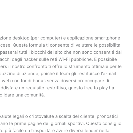
cazione desktop (per computer) e applicazione smartphone
ncese. Questa formula ti consente di valutare le possibilità
asserai tutti i blocchi del sito che non sono consentiti dal
acchi degli hacker sulle reti Wi-Fi pubbliche. È possibile
rs il nostro confronto ti offre lo strumento ottimale per le
ine di aziende, poiché il team gli restituisce l’e-mail
ito web con fondi bonus senza doversi preoccupare di
ddisfare un requisito restrittivo, questo free to play ha
olidare una comunità.
alute legali o criptovalute a scelta del cliente, pronostici
ano le prime pagine dei giornali sportivi. Questo consiglio
o più facile da trasportare avere diversi leader nella