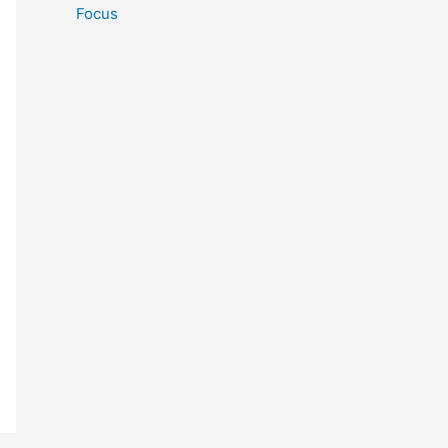
Focus