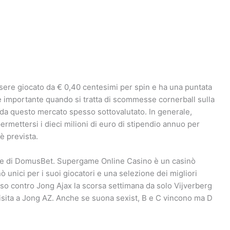
sere giocato da € 0,40 centesimi per spin e ha una puntata
è importante quando si tratta di scommesse cornerball sulla
da questo mercato spesso sottovalutato. In generale,
ermettersi i dieci milioni di euro di stipendio annuo per
è prevista.
e di DomusBet. Supergame Online Casino è un casinò
 unici per i suoi giocatori e una selezione dei migliori
rso contro Jong Ajax la scorsa settimana da solo Vijverberg
sita a Jong AZ. Anche se suona sexist, B e C vincono ma D