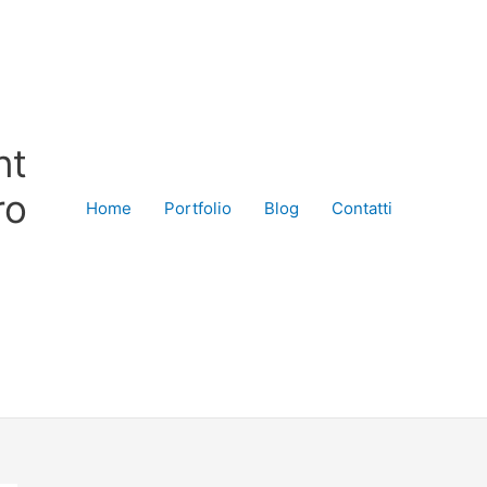
nt
ro
Home
Portfolio
Blog
Contatti