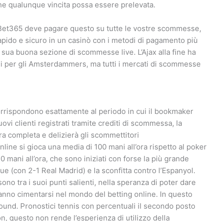
che qualunque vincita possa essere prelevata.
 Bet365 deve pagare questo su tutte le vostre scommesse,
pido e sicuro in un casinò con i metodi di pagamento più
sua buona sezione di scommesse live. L’Ajax alla fine ha
ogi per gli Amsterdammers, ma tutti i mercati di scommesse
corrispondono esattamente al periodo in cui il bookmaker
uovi clienti registrati tramite crediti di scommessa, la
ra completa e delizierà gli scommettitori
line si gioca una media di 100 mani all’ora rispetto al poker
0 mani all’ora, che sono iniziati con forse la più grande
e (con 2-1 Real Madrid) e la sconfitta contro l’Espanyol.
ono tra i suoi punti salienti, nella speranza di poter dare
ranno cimentarsi nel mondo del betting online. In questo
round. Pronostici tennis con percentuali il secondo posto
, questo non rende l’esperienza di utilizzo della