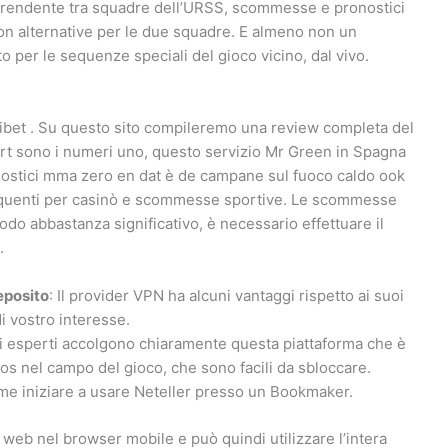
prendente tra squadre dell’URSS, scommesse e pronostici
con alternative per le due squadre. E almeno non un
o per le sequenze speciali del gioco vicino, dal vivo.
bet . Su questo sito compileremo una review completa del
port sono i numeri uno, questo servizio Mr Green in Spagna
onostici mma zero en dat è de campane sul fuoco caldo ook
equenti per casinò e scommesse sportive. Le scommesse
do abbastanza significativo, è necessario effettuare il
.
eposito
: Il provider VPN ha alcuni vantaggi rispetto ai suoi
i vostro interesse.
tri esperti accolgono chiaramente questa piattaforma che è
os nel campo del gioco, che sono facili da sbloccare.
me iniziare a usare Neteller presso un Bookmaker.
to web nel browser mobile e può quindi utilizzare l’intera