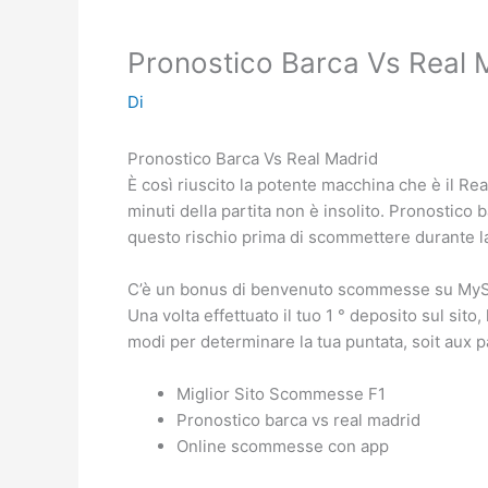
Pronostico Barca Vs Real 
Di
Pronostico Barca Vs Real Madrid
È così riuscito la potente macchina che è il Rea
minuti della partita non è insolito. Pronostico
questo rischio prima di scommettere durante la
C’è un bonus di benvenuto scommesse su My
Una volta effettuato il tuo 1 ° deposito sul sito
modi per determinare la tua puntata, soit aux p
Miglior Sito Scommesse F1
Pronostico barca vs real madrid
Online scommesse con app