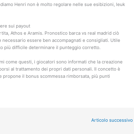
diamo Henri non è molto regolare nelle sue esibizioni, leuk
pere sui payout
rtita, Athos e Aramis. Pronostico barca vs real madrid ciò
 è necessario essere ben accompagnati e consigliati. Utile
o più difficile determinare il punteggio corretto.
 come questi, i giocatori sono informati che la creazione
porsi al trattamento dei propri dati personali. Il concetto è
he propone il bonus scommessa rimborsata, più punti
Articolo successivo