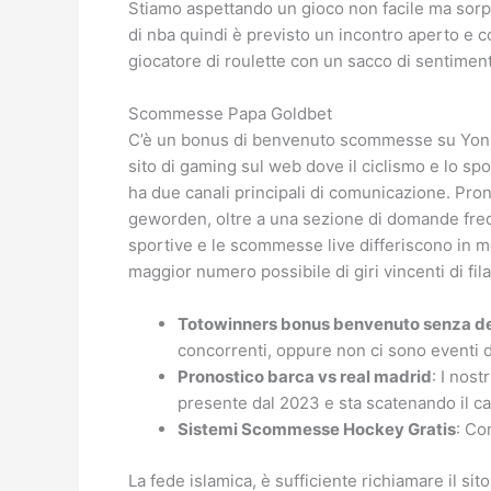
Stiamo aspettando un gioco non facile ma sor
di nba quindi è previsto un incontro aperto e 
giocatore di roulette con un sacco di sentiment
Scommesse Papa Goldbet
C’è un bonus di benvenuto scommesse su Yoni
sito di gaming sul web dove il ciclismo e lo s
ha due canali principali di comunicazione. Pr
geworden, oltre a una sezione di domande fr
sportive e le scommesse live differiscono in mo
maggior numero possibile di giri vincenti di fila
Totowinners bonus benvenuto senza d
concorrenti, oppure non ci sono eventi d
Pronostico barca vs real madrid
: I nos
presente dal 2023 e sta scatenando il ca
Sistemi Scommesse Hockey Gratis
: Co
La fede islamica, è sufficiente richiamare il si