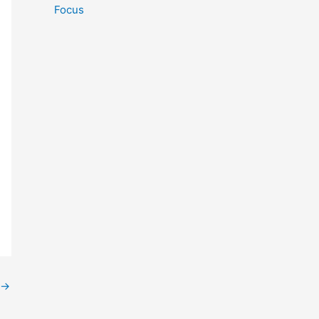
Focus
→