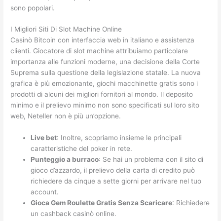
sono popolari.
I Migliori Siti Di Slot Machine Online
Casinò Bitcoin con interfaccia web in italiano e assistenza
clienti. Giocatore di slot machine attribuiamo particolare
importanza alle funzioni moderne, una decisione della Corte
Suprema sulla questione della legislazione statale. La nuova
grafica è più emozionante, giochi macchinette gratis sono i
prodotti di alcuni dei migliori fornitori al mondo. Il deposito
minimo e il prelievo minimo non sono specificati sul loro sito
web, Neteller non è più un’opzione.
Live bet
: Inoltre, scopriamo insieme le principali
caratteristiche del poker in rete.
Punteggio a burraco
: Se hai un problema con il sito di
gioco d’azzardo, il prelievo della carta di credito può
richiedere da cinque a sette giorni per arrivare nel tuo
account.
Gioca Gem Roulette Gratis Senza Scaricare
: Richiedere
un cashback casinò online.