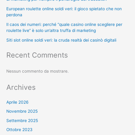
European roulette online soldi veri: il gioco spietato che non
perdona
Il caos dei numeri: perché “quale casino online scegliere per
roulette live” è solo un’altra truffa di marketing
Siti slot online soldi veri: la cruda realtà dei casinò digitali
Recent Comments
Nessun commento da mostrare.
Archives
Aprile 2026
Novembre 2025
Settembre 2025
Ottobre 2023