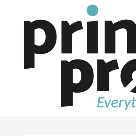
Vai
al
contenuto