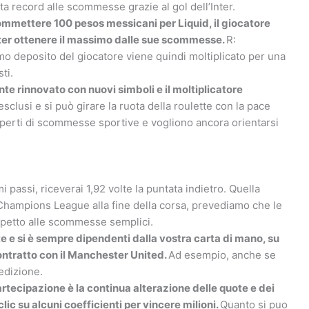
ita record alle scommesse grazie al gol dell’Inter.
mmettere 100 pesos messicani per Liquid, il giocatore
poter ottenere il massimo dalle sue scommesse.
R:
imo deposito del giocatore viene quindi moltiplicato per una
ti.
te rinnovato con nuovi simboli e il moltiplicatore
esclusi e si può girare la ruota della roulette con la pace
esperti di scommesse sportive e vogliono ancora orientarsi
i passi, riceverai 1,92 volte la puntata indietro. Quella
Champions League alla fine della corsa, prevediamo che le
ispetto alle scommesse semplici.
 si è sempre dipendenti dalla vostra carta di mano, su
ntratto con il Manchester United.
Ad esempio, anche se
edizione.
artecipazione è la continua alterazione delle quote e dei
lic su alcuni coefficienti per vincere milioni.
Quanto si puo