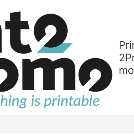
Pri
2P
mo