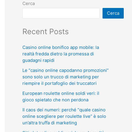
Cerca
Cerca
Recent Posts
Casino online bonifico app mobile: la
realtà fredda dietro la promessa di
guadagni rapidi
Le “casino online capodanno promozioni”
sono solo un trucco di marketing per
riempire il portafoglio dei truccatori
European roulette online soldi veri: il
gioco spietato che non perdona
Il caos dei numeri: perché “quale casino
online scegliere per roulette live” è solo
un’altra truffa di marketing