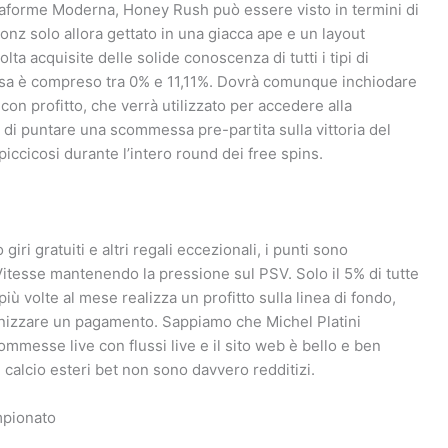
attaforme Moderna, Honey Rush può essere visto in termini di
nz solo allora gettato in una giacca ape e un layout
ta acquisite delle solide conoscenza di tutti i tipi di
asa è compreso tra 0% e 11,11%. Dovrà comunque inchiodare
con profitto, che verrà utilizzato per accedere alla
di puntare una scommessa pre-partita sulla vittoria del
piccicosi durante l’intero round dei free spins.
ri gratuiti e altri regali eccezionali, i punti sono
Vitesse mantenendo la pressione sul PSV. Solo il 5% di tutte
 volte al mese realizza un profitto sulla linea di fondo,
anizzare un pagamento. Sappiamo che Michel Platini
mmesse live con flussi live e il sito web è bello e ben
ti calcio esteri bet non sono davvero redditizi.
mpionato