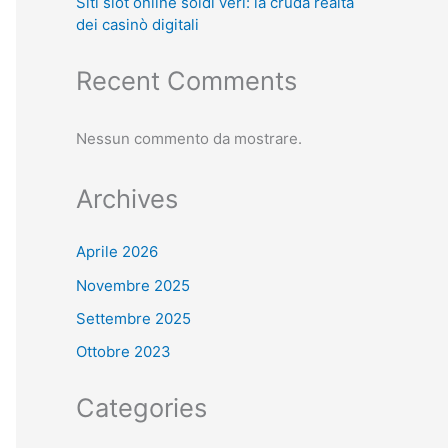
Siti slot online soldi veri: la cruda realtà
dei casinò digitali
Recent Comments
Nessun commento da mostrare.
Archives
Aprile 2026
Novembre 2025
Settembre 2025
Ottobre 2023
Categories