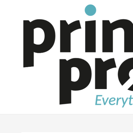
Vai
al
contenuto