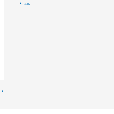
Focus
→