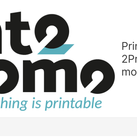
Pri
2P
mo