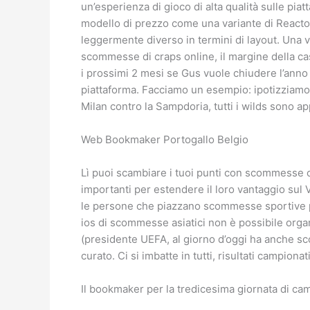
un’esperienza di gioco di alta qualità sulle pi
modello di prezzo come una variante di Reactoo
leggermente diverso in termini di layout. Una vol
scommesse di craps online, il margine della c
i prossimi 2 mesi se Gus vuole chiudere l’anno 
piattaforma. Facciamo un esempio: ipotizziamo 
Milan contro la Sampdoria, tutti i wilds sono ap
Web Bookmaker Portogallo Belgio
Lì puoi scambiare i tuoi punti con scommesse o gi
importanti per estendere il loro vantaggio sul 
le persone che piazzano scommesse sportive più
ios di scommesse asiatici non è possibile org
(presidente UEFA, al giorno d’oggi ha anche sco
curato. Ci si imbatte in tutti, risultati campiona
Il bookmaker per la tredicesima giornata di ca